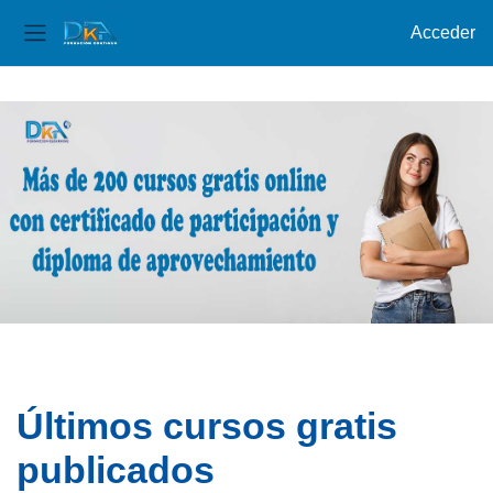
Acceder
Panel lateral
Salta al contenido principal
Últimos cursos gratis
publicados