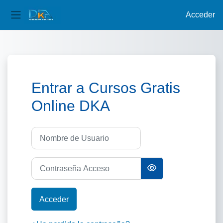
Acceder
Panel lateral
Salta al contenido principal
Entrar a Cursos Gratis
Online DKA
Saltar a creación de una nueva cuenta
Nombre de Usuario
Contraseña Acceso
Acceder