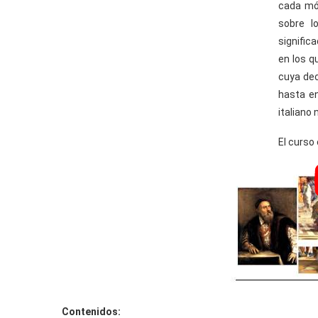
cada mód
sobre l
signific
en los q
cuya dec
hasta en
italiano
El curso
Contenidos: