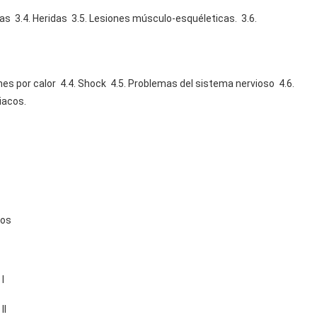
s 3.4. Heridas 3.5. Lesiones músculo-esquéleticas. 3.6.
nes por calor 4.4. Shock 4.5. Problemas del sistema nervioso 4.6.
iacos.
cos
I
II