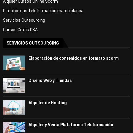
Alquiler Cursos Online Scorm
    Hojas de consulta

    Índice General

Plataformas Teleformación marca blanca
    Constitución Española

    Estatuto de Autonomía según destino

Servicios Outsourcing
    Leyes de Servicios Sociales de CC.AA

Cursos Gratis DKA
SERVICIOS OUTSOURCING
Elaboración de contenidos en formato scorm
Diseño Web y Tiendas
Alquiler de Hosting
Alquiler y Venta Plataforma Teleformación