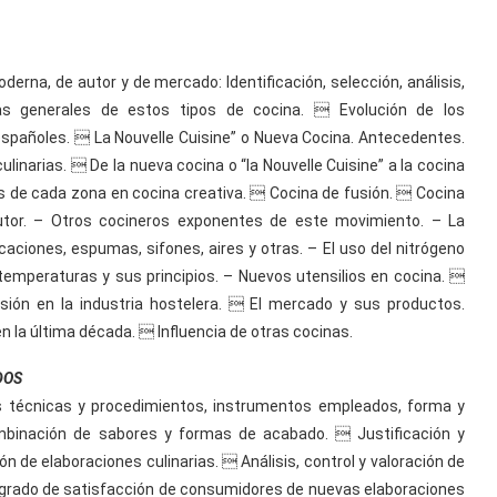
erna, de autor y de mercado: Identificación, selección, análisis,
icas generales de estos tipos de cocina.  Evolución de los
pañoles.  La Nouvelle Cuisine” o Nueva Cocina. Antecedentes.
narias.  De la nueva cocina o “la Nouvelle Cuisine” a la cocina
as de cada zona en cocina creativa.  Cocina de fusión.  Cocina
Autor. – Otros cocineros exponentes de este movimiento. – La
aciones, espumas, sifones, aires y otras. – El uso del nitrógeno
as temperaturas y sus principios. – Nuevos utensilios en cocina. 
ión en la industria hostelera.  El mercado y sus productos.
la última década.  Influencia de otras cocinas.
DOS
s técnicas y procedimientos, instrumentos empleados, forma y
combinación de sabores y formas de acabado.  Justificación y
ón de elaboraciones culinarias.  Análisis, control y valoración de
 grado de satisfacción de consumidores de nuevas elaboraciones