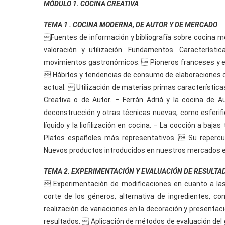
MÓDULO 1. COCINA CREATIVA
TEMA 1 . COCINA MODERNA, DE AUTOR Y DE MERCADO
Fuentes de información y bibliografía sobre cocina mod
valoración y utilización. Fundamentos. Característ
movimientos gastronómicos.  Pioneros franceses y es
 Hábitos y tendencias de consumo de elaboraciones culi
actual.  Utilización de materias primas característic
Creativa o de Autor. – Ferrán Adriá y la cocina de 
deconstrucción y otras técnicas nuevas, como esferific
líquido y la liofilización en cocina. – La cocción a baj
Platos españoles más representativos.  Su repercus
Nuevos productos introducidos en nuestros mercados en 
TEMA 2. EXPERIMENTACIÓN Y EVALUACIÓN DE RESULTA
 Experimentación de modificaciones en cuanto a la
corte de los géneros, alternativa de ingredientes, 
realización de variaciones en la decoración y presentaci
resultados.  Aplicación de métodos de evaluación del