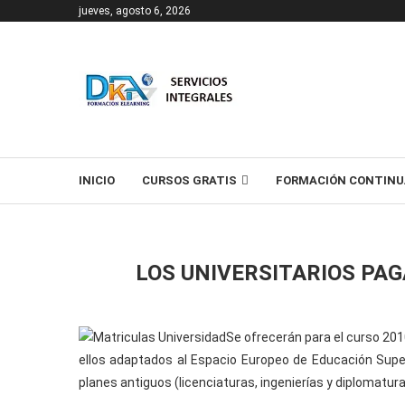
jueves, agosto 6, 2026
T
INICIO
CURSOS GRATIS
FORMACIÓN CONTINU
LOS UNIVERSITARIOS PA
Se ofrecerán para el curso 20
ellos adaptados al Espacio Europeo de Educación Super
planes antiguos (licenciaturas, ingenierías y diplomatur