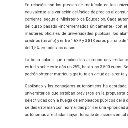
En relación con los precios de matrícula en las univ
equivalente a la variación del índice de precios al cons
corriente, según el Ministerio de Educación. Cada auto
del curso pasado «incrementados únicamente» con el I
másteres oficiales de universidades públicas, los al
créditos (un año) y entre 1.689 y 3.813 euros por uno de
del 1,5% en todos los casos.
La beca salario que reciben los alumnos universitari
estudio sube este año un 25%, hasta los 3.500 euros. Seg
podrán obtener matrícula gratuita en virtud de la renta y
Gabilondo y los consejeros autonómicos ha acordado,
universitarios que estaban previstos en la propuesta d
selectividad con la huelga de empleados públicos del 8 d
se desarrollarán con normalidad por ser una «prioridad
autónomas afectadas hayan tomado decisiones en tal s