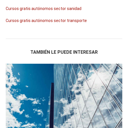
Mercancías (25 horas)
Curso Gratis Gestión Comercial y Atenció
Cursos gratis autónomos sector sanidad
n al Cliente (20 horas)
Curso Gratis Gestión de Ventas en Comerc
Cursos gratis autónomos sector transporte
ios y Ferreterías (30 horas)
Curso Gratis Conocimiento del Producto e
n Ferretería (25 horas)
Curso Gratis Nuevas Tecnologías en la PY
ME (50 horas)
Curso Gratis Promoción y Merchandising C
TAMBIÉN LE PUEDE INTERESAR
omercios (70 horas)
Curso Gratis Escaparatismo de Establecim
iento Comercial (80 horas)
Curso Gratis Gestión de Almacén (25 hora
s)
Curso Gratis Organización del proceso de 
venta y técnicas de venta (180 horas)
Curso Gratis Ley Orgánica de Protección 
de Datos en las pymes (20 horas)	
Curso Gratis Comunicación y Atención Tel
efónica (20 horas)
Curso Gratis Calidad en la atención al c
liente (25 horas)
Curso Gratis Logística de Almacenamiento 