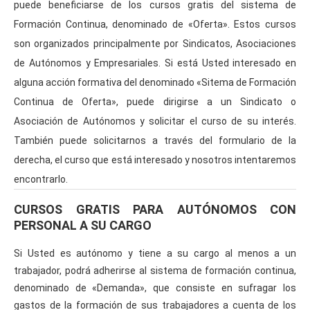
onamiento - Facturaplus (20 horas)
puede beneficiarse de los cursos gratis del sistema de
Curso Gratis Calidad y Mejora (40 horas)
Formación Continua, denominado de «Oferta». Estos cursos
Curso Gratis Gestión Recursos Humanos (75 
horas)
son organizados principalmente por Sindicatos, Asociaciones
Curso Gratis Operaciones de Compra y Vent
de Autónomos y Empresariales. Si está Usted interesado en
a (60 horas)
Curso Gratis Administración y Gestión de 
alguna acción formativa del denominado «Sitema de Formación
Pymes (60 horas)
Continua de Oferta», puede dirigirse a un Sindicato o
Curso Gratis Gestión Administrativa Común 
(50 horas)
Asociación de Autónomos y solicitar el curso de su interés.
Curso Gratis de Gestión de Contratos Labo
También puede solicitarnos a través del formulario de la
rales (35 horas)
derecha, el curso que está interesado y nosotros intentaremos
Curso Gratis Grado medio Gestión Administ
rativa
encontrarlo.
# 
CURSOS GRATIS AGRICULTURA/GANADERÍA
CURSOS GRATIS PARA AUTÓNOMOS CON
Curso Gratis Selección de Frutas y Horta
PERSONAL A SU CARGO
lizas (10 horas)
Curso Gratis Higiene en Centrales Hortof
rutícolass (10 horas)
Si Usted es autónomo y tiene a su cargo al menos a un
Curso Gratis Riesgos Específicos en Mata
trabajador, podrá adherirse al sistema de formación continua,
deros de Aves y Conejos (25 horas)
denominado de «Demanda», que consiste en sufragar los
Curso Gratis Cultivo y Recolección de Fr
utas (60 horas)
gastos de la formación de sus trabajadores a cuenta de los