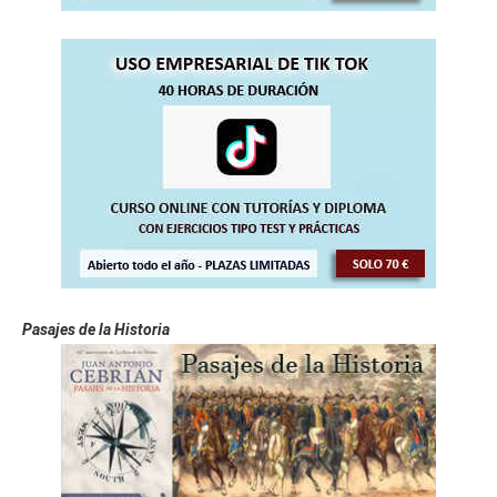
    Curso Gratis Diseño de Actividades (20 h
oras)

Curso Gratis Didáctica Infantil (20 hora
s)
    Curso Gratis Desarrollo Cognitivo (20 ho
ras)

Curso Gratis Animación y Dinámica de Gru
pos (20 horas)
Curso Gratis Autonomía Personal (20 hora
s)
    Curso Gratis de Expresion y Comunicación 
(20 horas)

    Curso Gratis Formador en Teleformación 
(80 horas)

Curso Gratis Diagnóstico de Necesidades 
Formativas (40 horas)
Pasajes de la Historia
#
CURSOS GRATIS DE ELECTRICIDAD/ELECTRÓNICA
Curso Gratis Amplificados Operacionales 
(30 horas)
Curso Gratis Electrónica Básica (100 hor
as)
Curso Gratis Redes Eléctricas, Estructur
as (60 horas)