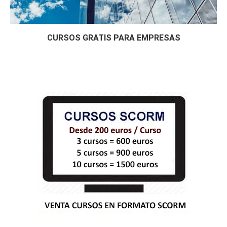
(25 horas)
Curso Gratis Gestión de Residuos, Envase
s y Embalajes (25 horas)
Curso Gratis de Escaparatismo Comercial 
CURSOS GRATIS PARA EMPRESAS
(60 horas)
Curso Gratis Organización del Transporte 
Mercancias por Carreteras (30 horas)
Curso Gratis Estrategia de supervivencia 
frente a grandes superficies (20 horas)
Curso Gratis Introducción a las Nuevas T
ecnologías pequeño comercio (20 horas)
Curso Gratis Decoracion de escaparates 
(30 horas)
Curso Gratis Presentación y empaquetados 
de regalos (30 horas)
Curso Gratis Comercio Electrónico (30 ho
ras)
Curso Gratis Operaciones de almacenaje 
(20 horas)
Curso Gratis de Implantación de Espacios 
Comerciales (90 horas)
Curso Gratis Implantación de Productos y 
Servicios (70 horas)