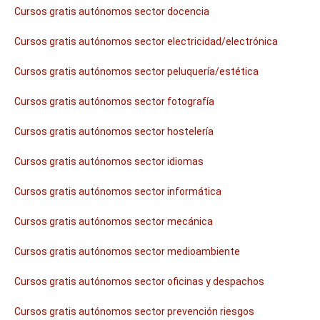
Cursos gratis autónomos sector docencia
Curso Gratis Trazabilidad Alimentaria (7
5 horas)
Curso Gratis Almacenamiento de Productos 
Cursos gratis autónomos sector electricidad/electrónica
Hortofrutícolas (24 horas)
Curso Gratis Riesgos en Mataderos de Ave
Cursos gratis autónomos sector peluquería/estética
s y Conejos (25 horas)
Cursos gratis autónomos sector fotografía
# 
CURSOS GRATIS DE ARTES GRÁFICAS
Curso Gratis Packaging- Diseño de Envase
Cursos gratis autónomos sector hostelería
s (20 horas)
Curso Gratis Preimpresión: Tratamiento d
Cursos gratis autónomos sector idiomas
e Imágenes (20 horas)
Curso Gratis Preimpresión: Tratamiento d
e Textos (20 horas)
Cursos gratis autónomos sector informática
    Curso Gratis Marketing y promoción del l
ibro por internet (40 horas)

Cursos gratis autónomos sector mecánica
Curso Gratis Periodismo digital (60 hora
s)
Cursos gratis autónomos sector medioambiente
    Curso Gratis Fotografía digital  (Photos
hop y GIMP) (65 horas) 

Cursos gratis autónomos sector oficinas y despachos
# 
CURSOS GRATIS DE COMERCIO
Cursos gratis autónomos sector prevención riesgos
Curso Gratis Recepción y Almacenamiento 