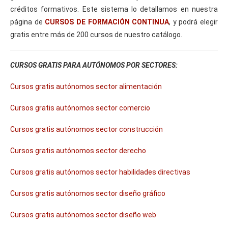
Curso Gratis Operaciones Agrícolas (120 
créditos formativos. Este sistema lo detallamos en nuestra
horas)
página de
CURSOS DE FORMACIÓN CONTINUA
, y podrá elegir
Curso Gratis Bienestar Animal en el Tran
gratis entre más de 200 cursos de nuestro catálogo.
sporte (20 horas)
Curso Gratis Cultivo bajo abrigo (50 hor
as)
Curso Gratis Control Fitosanitarios (120 
CURSOS GRATIS PARA AUTÓNOMOS POR SECTORES:
horas)
Curso Gratis Almacenamiento de Productos 
Cursos gratis autónomos sector alimentación
Hortofrutícolas (24 horas)
Cursos gratis autónomos sector comercio
# 
CURSOS GRATIS ALIMENTACIÓN
Curso Gratis Tratamientos de Conservas 
Cursos gratis autónomos sector construcción
(25 horas)
Curso Gratis Seguridad Alimentaria (20 h
Cursos gratis autónomos sector derecho
oras)
Curso Gratis Seguridad e Higiene en Pana
dería (60 horas)
Cursos gratis autónomos sector habilidades directivas
Curso Gratis Higiene General en el Secto
r Alimentación (80 horas)
Cursos gratis autónomos sector diseño gráfico
Curso Gratis Manipulador de Alimentos (3
0 horas)
Cursos gratis autónomos sector diseño web
Curso Gratis Calidad en el Sector Alimen
tación (20 horas)