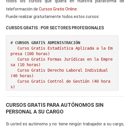
todos los cursos que quiera en nuestra plataforma de
teleformación de
Cursos Gratis Online
.
Puede realizar gratuitamente todos estos cursos:
CURSOS GRATIS : POR SECTORES PROFESIONALES
# 
CURSOS GRATIS ADMINISTRACIÓN
Curso Gratis Estadística Aplicada a la Em
presa (100 horas)
Curso Gratis Formas Jurídicas en la Empre
sa (10 horas)
Curso Gratis Derecho Laboral Individual 
(40 horas)
Curso Gratis Control de Gestión (40 hora
s)
Curso Gratis Administración Plan de Empre
sa (25 horas)
Curso Gratis Creación de Empresas para Em
CURSOS GRATIS PARA AUTÓNOMOS SIN
prendedores (20 horas)
PERSONAL A SU CARGO
Curso Gratis Gestión Administrativa de Co
mpra y Venta (40 horas)
Si usted es autónomo y no tiene ningún trabajador a su cargo,
Curso Gratis Informática para el Aprovisi