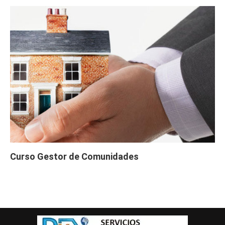
tica (50 horas)
Curso Gratis Energía solar térmica - Ni
vel alto (20 horas)
Curso Gratis Energía solar térmica - Ni
vel Medio (20 horas)
Curso Gratis Mantenimiento de Instalaci
ones Fotovoltaicas (20 horas)
# 
CURSOS GRATIS DE FABRICACIÓN MECÁNICA 
Curso Gratis Procesos de Fresado (50 ho
ras)
Curso Gratis Procesos de Torneado (50 h
oras)
Curso Gratis Riesgos en Talleres de Mec
anizado (10 horas)
Curso Gratis Interpretación de Planos (5
Curso Gestor de Comunidades
0 horas)
Curso Gratis Fabricación de Forja (60 ho
ras)
Curso Gratis Mecánica: Automatización Hi
dráulica (40 horas)
Curso Gratis Mecánica: Automatización El
ectrohidráulica (30 horas)
Curso Gratis Análisis Modal de Fallos y 