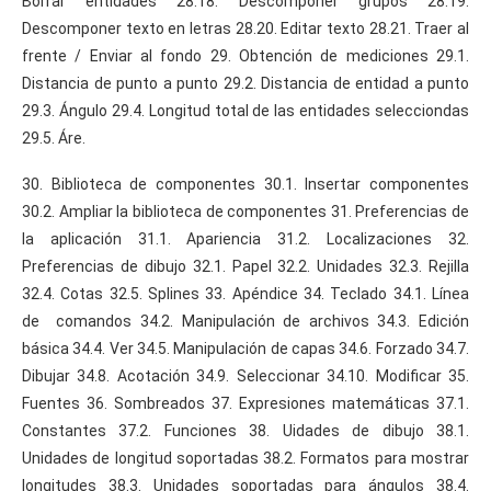
Borrar entidades 28.18. Descomponer grupos 28.19.
Descomponer texto en letras 28.20. Editar texto 28.21. Traer al
frente / Enviar al fondo 29. Obtención de mediciones 29.1.
Distancia de punto a punto 29.2. Distancia de entidad a punto
29.3. Ángulo 29.4. Longitud total de las entidades selecciondas
29.5. Áre.
30. Biblioteca de componentes 30.1. Insertar componentes
30.2. Ampliar la biblioteca de componentes 31. Preferencias de
la aplicación 31.1. Apariencia 31.2. Localizaciones 32.
Preferencias de dibujo 32.1. Papel 32.2. Unidades 32.3. Rejilla
32.4. Cotas 32.5. Splines 33. Apéndice 34. Teclado 34.1. Línea
de comandos 34.2. Manipulación de archivos 34.3. Edición
básica 34.4. Ver 34.5. Manipulación de capas 34.6. Forzado 34.7.
Dibujar 34.8. Acotación 34.9. Seleccionar 34.10. Modificar 35.
Fuentes 36. Sombreados 37. Expresiones matemáticas 37.1.
Constantes 37.2. Funciones 38. Uidades de dibujo 38.1.
Unidades de longitud soportadas 38.2. Formatos para mostrar
longitudes 38.3. Unidades soportadas para ángulos 38.4.