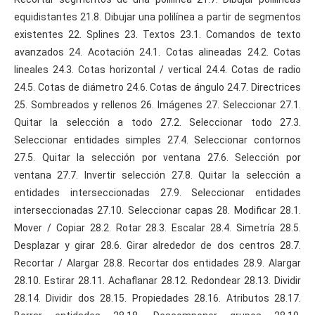
equidistantes 21.8. Dibujar una polilínea a partir de segmentos
existentes 22. Splines 23. Textos 23.1. Comandos de texto
avanzados 24. Acotación 24.1. Cotas alineadas 24.2. Cotas
lineales 24.3. Cotas horizontal / vertical 24.4. Cotas de radio
24.5. Cotas de diámetro 24.6. Cotas de ángulo 24.7. Directrices
25. Sombreados y rellenos 26. Imágenes 27. Seleccionar 27.1.
Quitar la selección a todo 27.2. Seleccionar todo 27.3.
Seleccionar entidades simples 27.4. Seleccionar contornos
27.5. Quitar la selección por ventana 27.6. Selección por
ventana 27.7. Invertir selección 27.8. Quitar la selección a
entidades interseccionadas 27.9. Seleccionar entidades
interseccionadas 27.10. Seleccionar capas 28. Modificar 28.1.
Mover / Copiar 28.2. Rotar 28.3. Escalar 28.4. Simetría 28.5.
Desplazar y girar 28.6. Girar alrededor de dos centros 28.7.
Recortar / Alargar 28.8. Recortar dos entidades 28.9. Alargar
28.10. Estirar 28.11. Achaflanar 28.12. Redondear 28.13. Dividir
28.14. Dividir dos 28.15. Propiedades 28.16. Atributos 28.17.