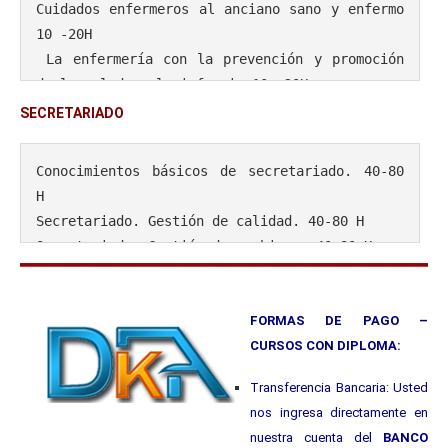
Cuidados enfermeros al anciano sano y enfermo 
achos 40-80 H
10 -20H
Prevención riesgos laborales.Personal de limp
 La enfermería con la prevención y promoción 
ieza 40-80 H
de la salud en la infancia 10 -20H
Primeros auxilios en la empresa 40-60 H
Ayuda enfermera en los trastornos alimentario
SECRETARIADO
Operador de carretillas elevadoras 15 H
s 10 -20H
 Enfermería en el cuidado de pacientes con so
Conocimientos básicos de secretariado. 40-80 
porte hemodinámico 10 -20H
H
 Cuidados enfermeros en urgencias y emergenci
Secretariado. Gestión de calidad. 40-80 H
as 10 -20H
Secretariado. Gestión de archivos. 40-80 H
 La preocupación por la calidad y los cuidado
Secretariado. Técnicas de comunicación. 40-80 
s de enfermería 10 -20H
H
 Los fármacos compañeros de la enfermería 10 
Secretariado. Atención al cliente 40-80 H 
FORMAS DE PAGO –
-20H
Secretariado. Relaciones públicas y protocol
CURSOS CON DIPLOMA:
La enfermería en la transfusión de sangre y h
o. 40-80 H
emoderivados 20-40 H
Transferencia Bancaria: Usted
Gestión eficaz del tiempo y control del estré
nos ingresa directamente en
s 40-80 H
nuestra cuenta del
BANCO