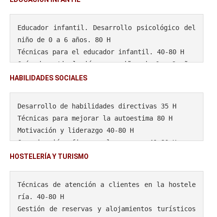
la Empresa 30 H
Educador infantil. Desarrollo psicológico del 
niño de 0 a 6 años. 80 H
Técnicas para el educador infantil. 40-80 H
Guía de estimulación para niños de 0 a 3 años 
80 H
HABILIDADES SOCIALES
Guía de estimulación para niños de 3 a 6 años 
80 H
Desarrollo de habilidades directivas 35 H
El jardín de infancia. Técnicas de modificaci
Técnicas para mejorar la autoestima 80 H
ón de conducta en niños de 0-6 años. 40-80 H
Motivación y liderazgo 40-80 H
El jardín de infancia. Técnicas para corregir 
Comunicación eficaz en la empresa 40-80 H
a niños de 0 a 6 años. 40-80 H
 Control del estrés con Inteligencia Emociona
HOSTELERÍA Y TURISMO
El jardín de infancia. Técnicas para relajar 
l 40-60 H
a niños de 0 a 6 años. 40-80 H
Técnicas de atención a clientes en la hostele
La comunicación con niños de 0-6 años 40-80 H
ría. 40-80 H
Gestión de reservas y alojamientos turísticos 