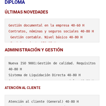
DIPLOMA
ÚLTIMAS NOVEDADES
Gestión documental en la empresa 40-60 H
Contratos, nóminas y seguros sociales 40-80 H
Gestión contable. Nivel básico 40-80 H
 Posicionamiento SEO 35 H
 Nuevo Reglamento Europeo de Protección de Da
ADMINISTRACIÓN Y GESTIÓN
tos (RGPD) 20 H
 Desarrollo de habilidades directivas 35 H
Nueva ISO 9001:Gestión de calidad. Requisitos 
 Distribución comercial 20 H
40-80 H
 Operador de carretillas elevadoras 15 H
Sistema de Liquidación Directa 40-80 H
 El corte de jamón 15 H
Contratos, nóminas y seguros sociales 40-80 H
 Compliance. Prevención de Riesgos Penales en 
Gestión contable. Nivel básico 40-80 H
ATENCIÓN AL CLIENTE
la Empresa 30 H
Gestión documental en la empresa 40-60 H
 Sistema APPCC 60H
Atención al cliente (General) 40-80 H
 Alergias alimentarias 40-60 H