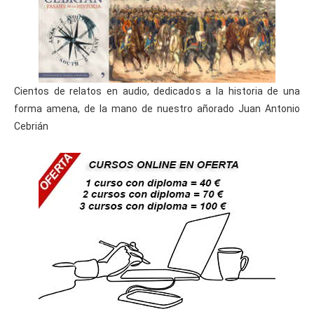
# 
CURSOS GRATIS DE SISTEMAS OPERATIVOS
    Administración de Linux (50 horas)

    Administración de Windows Server 2003 (5
0 horas)

    Administración Windows XP (50 horas)

    Linux Usuario (50 horas)

    Windows Vista (50 horas)

Cientos de relatos en audio, dedicados a la historia de una
    Windows XP Service Pack (50 horas)

forma amena, de la mano de nuestro añorado Juan Antonio
# 
CURSOS GRATIS DE FORMADOR
Cebrián
    Formador de Formadores (50 horas)

# 
CURSOS GRATIS DE IGUALDAD DE GÉNERO
    Igualdad de Género (50 horas)