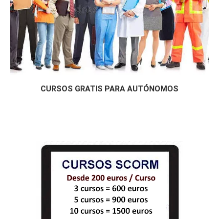
# 
CURSOS GRATIS DE CALIDAD-PRL Y MEDIO AMBIE
NTE
    Prevención de Riesgos Laborales (50 hora
s)

    Técnicas de Venta (50 horas)

    Trabajador del Pensamiento (50 horas)

    Estrategias y Liderazgo para la gestión 
de la Calidad (50 horas)

CURSOS GRATIS PARA AUTÓNOMOS
# 
CURSOS GRATIS DE CONTABILIDAD
    Adaptación al Nuevo Plan Contable (50 ho
ras)

    Contabilidad (50 horas)

# 
CURSOS GRATIS DE INTEGRACIÓN Y ACCIÓN SOCI
AL
    Integración trabajador extranjero (50 ho
ras)

    Ley de Extranjería (50 horas)

    Igual de Género (50 horas)

# 
CURSOS GRATIS DE DISEÑO WEB