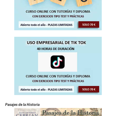
as)

    Microsoft Office PowerPoint 2010 (50 hor
as)

    Microsoft Office Word 2003 - Nivel Básic
o (50 horas)

    Microsoft Office Word 2003 - Nivel Medio 
(50 horas)

    Microsoft Office Word 2003 - Nivel Avanz
ado (50 horas)

    Microsoft Office Word 2007 (50 horas)

    Microsoft Office Word 2010 (50 horas)

    Outlook 2003 (50 horas)

    Outlook 2007 (50 horas)

    Exchange 2007 (50 horas)

# 
CURSOS GRATIS DE SEGURIDAD
    Seguridad en internet (50 horas)

    Seguridad en Linux (50 horas)

    Seguridad en Redes inalámbricas (50 hora
s)

    Seguridad en redes (50 horas)

Pasajes de la Historia
    Seguridad en Windows 2003 (50 horas)
