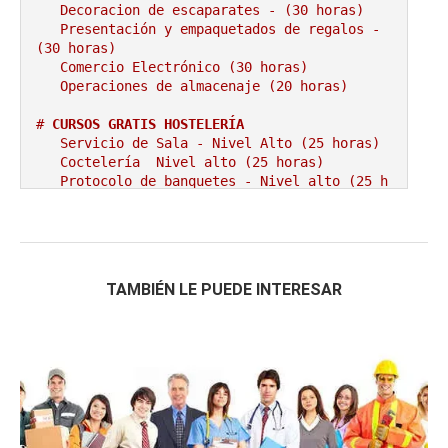
   Decoracion de escaparates - (30 horas)

   Presentación y empaquetados de regalos - 
(30 horas)

   Comercio Electrónico (30 horas)

   Operaciones de almacenaje (20 horas)

# 
CURSOS GRATIS HOSTELERÍA
   Servicio de Sala - Nivel Alto (25 horas)

   Coctelería  Nivel alto (25 horas)

   Protocolo de banquetes - Nivel alto (25 h
oras)

   Elaboración culinaria básica (230 horas)

   Protocolo de banquetes - Nivel medio (25 
horas)

   Coctelería  Nivel medio (25 horas)

TAMBIÉN LE PUEDE INTERESAR
   Recepción de hotel - Nivel alto (25horas)

   Servicio de Sala - Nivel medio (25 horas)

   Calidad del servicio y atención al client
e para hosteleros - Nivel medio (25 horas)

   Curso de Cocina (40 horas)

# 
CURSOS GRATIS DE BASES DE DATOS
    Administración de Oracle (50 horas)

    Fundamentos de Oracle (50 horas)
