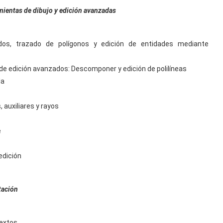
mientas de dibujo y edición avanzadas
os, trazado de polígonos y edición de entidades mediante
 de edición avanzados: Descomponer y edición de polilíneas
la
 auxiliares y rayos
e
edición
tación
textos