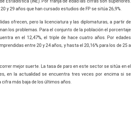
de Estadística (INE). Por franja de edad las cifras son superiores.
 20 y 29 años que han cursado estudios de FP se sitúa 26,9%.
idas ofrecen, pero la licenciatura y las diplomaturas, a partir de
nan los problemas. Para el conjunto de la población el porcentaje
entra en el 12,47%, el triple de hace cuatro años. Por edades
prendidas entre 20 y 24 años, y hasta el 20,16% para los de 25 a
orrer mejor suerte. La tasa de paro en este sector se sitúa en el
res, en la actualidad se encuentra tres veces por encima si se
cifra más baja de los últimos años.