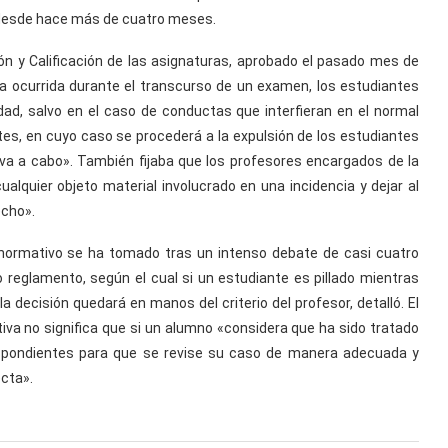
 desde hace más de cuatro meses.
ión y Calificación de las asignaturas, aprobado el pasado mes de
ia ocurrida durante el transcurso de un examen, los estudiantes
ad, salvo en el caso de conductas que interfieran en el normal
es, en cuyo caso se procederá a la expulsión de los estudiantes
va a cabo». También fijaba que los profesores encargados de la
 cualquier objeto material involucrado en una incidencia y dejar al
echo».
o normativo se ha tomado tras un intenso debate de casi cuatro
ejo reglamento, según el cual si un estudiante es pillado mientras
 decisión quedará en manos del criterio del profesor, detalló. El
tiva no significa que si un alumno «considera que ha sido tratado
respondientes para que se revise su caso de manera adecuada y
ecta».