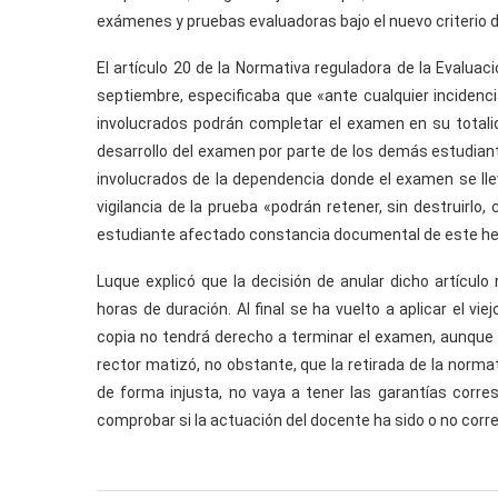
exámenes y pruebas evaluadoras bajo el nuevo criterio
El artículo 20 de la Normativa reguladora de la Evaluac
septiembre, especificaba que «ante cualquier incidenc
involucrados podrán completar el examen en su totalid
desarrollo del examen por parte de los demás estudiant
involucrados de la dependencia donde el examen se lle
vigilancia de la prueba «podrán retener, sin destruirlo,
estudiante afectado constancia documental de este h
Luque explicó que la decisión de anular dicho artícul
horas de duración. Al final se ha vuelto a aplicar el vi
copia no tendrá derecho a terminar el examen, aunque la
rector matizó, no obstante, que la retirada de la norma
de forma injusta, no vaya a tener las garantías cor
comprobar si la actuación del docente ha sido o no corr