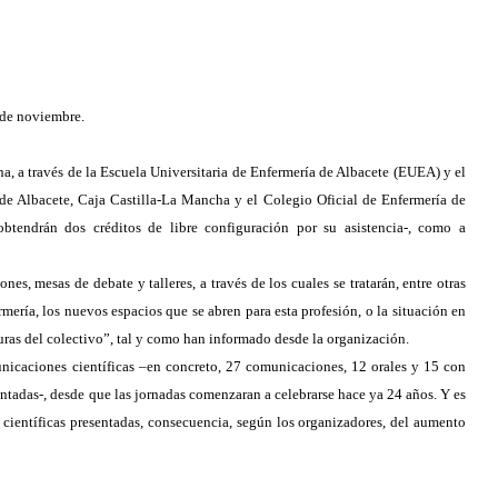
 de noviembre.
a, a través de la Escuela Universitaria de Enfermería de Albacete (EUEA) y el
 Albacete, Caja Castilla-La Mancha y el Colegio Oficial de Enfermería de
obtendrán dos créditos de libre configuración por su asistencia-, como a
es, mesas de debate y talleres, a través de los cuales se tratarán, entre otras
rmería, los nuevos espacios que se abren para esta profesión, o la situación en
turas del colectivo”, tal y como han informado desde la organización.
nicaciones científicas –en concreto, 27 comunicaciones, 12 orales y 15 con
sentadas-, desde que las jornadas comenzaran a celebrarse hace ya 24 años. Y es
científicas presentadas, consecuencia, según los organizadores, del aumento