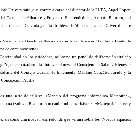
info Universitario, que correrá a cargo del director de la EUEA, Ángel López.
tor del Campus de Albacete y Proyectos Emprendedores, Antonio Roncero, del
rnando Lamata Cotanda y de la alcaldesa de Albacete, Carmen Oliver,
durante
a Nacional de Directores llevará a cabo la conferencia “Título de Grado de
mesa de comunicaciones.
«Continuidad en los cuidados», así como un panel de deliberación titulado
r?», que contará con las intervenciones del Consejero de Salud y Bienestar
esidente del Consejo General de Enfermería, Máximo González Jurado y la
, Concepción Padilla.
stos una serie de talleres: «Manejo del programa informático Mambrino»,
litraumatizado», «Reanimación cardiopulmonar básica», «Manejo del ictus» y
nes, así como una nueva mesa redonda que versará sobre los “Nuevos espacios