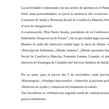
Las actividades comenzarán con una sesión de apertura en el Paran
Entre otras personalidades, se prevé la asistencia del vicerrec
Consejero de Salud y Bienestar Social de Castilla-La Mancha, Fe
el acto de inauguración.
A continuación, Pilar Tazón Ansola, presidenta de la Conferenci
Enfermería. Perspectivas de Futuro”, tras la que tendrá lugar una 
Durante la tarde del miércoles tendrá lugar la mesa de debate 
«Prescripción Enfermera: ¿Dónde estamos?, ¿Dónde queremos llega
Social de Castilla-La Mancha, Fernando Lamata Cotanda; el pr
directora de Estrategia de Cuidados del Servicio Andaluz de Salud
Por su parte, para el jueves día 5 de noviembre, están previ
«Risoterapia», «Vendajes funcionales», «Atención al paciente po
«Relación de ayuda y comunicación humanista en salud».
Tras los talleres se celebrará una segunda ronda de comunicacio
para la enfermería».