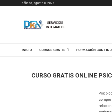
sábado, agosto 8, 2026
T
INICIO
CURSOS GRATIS
FORMACIÓN CONTINU
CURSO GRATIS ONLINE PSI
Psicolog
compor
relacio