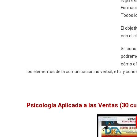
registra
Formaci
Todos lo
El objet
con el c
Si cono
podremo
cómo efr
los elementos de la comunicación no verbal, etc. y conse
Psicología Aplicada a las Ventas (30 c