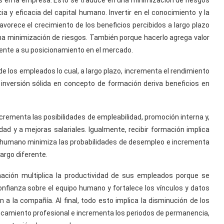
 en la empresa. Esto se traduce en una minimización de riesgos
ia y eficacia del capital humano. Invertir en el conocimiento y la
vorece el crecimiento de los beneficios percibidos a largo plazo
na minimización de riesgos. También porque hacerlo agrega valor
mente a su posicionamiento en el mercado.
e los empleados lo cual, a largo plazo, incrementa el rendimiento
a inversión sólida en concepto de formación deriva beneficios en
crementa las posibilidades de empleabilidad, promoción interna y,
dad y a mejoras salariales. Igualmente, recibir formación implica
 y humano minimiza las probabilidades de desempleo e incrementa
argo diferente.
mación multiplica la productividad de sus empleados porque se
nfianza sobre el equipo humano y fortalece los vínculos y datos
a la compañía. Al final, todo esto implica la disminución de los
ancamiento profesional e incrementa los periodos de permanencia,