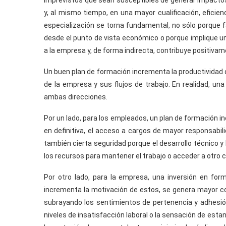
imprevistos que sean susceptibles de generar impactos
y, al mismo tiempo, en una mayor cualificación, eficienc
especialización se torna fundamental, no sólo porque fa
desde el punto de vista económico o porque implique u
a la empresa y, de forma indirecta, contribuye positiva
Un buen plan de formación incrementa la productividad d
de la empresa y sus flujos de trabajo. En realidad, un
ambas direcciones.
Por un lado, para los empleados, un plan de formación in
en definitiva, el acceso a cargos de mayor responsabili
también cierta seguridad porque el desarrollo técnico
los recursos para mantener el trabajo o acceder a otro c
Por otro lado, para la empresa, una inversión en for
incrementa la motivación de estos, se genera mayor co
subrayando los sentimientos de pertenencia y adhesión 
niveles de insatisfacción laboral o la sensación de est