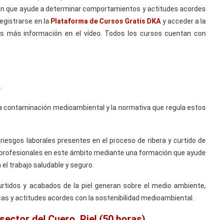
ón que ayude a determinar comportamientos y actitudes acordes
registrarse en la
Plataforma de Cursos Gratis DKA
y acceder a la
nes más información en el vídeo. Todos los cursos cuentan con
.
 la contaminación medioambiental y la normativa que regula estos
 riesgos laborales presentes en el proceso de ribera y curtido de
es profesionales en este ámbito mediante una formación que ayude
l trabajo saludable y seguro.
urtidos y acabados de la piel generan sobre el medio ambiente,
as y actitudes acordes con la sostenibilidad medioambiental.
ector del Cuero, Piel (50 horas)