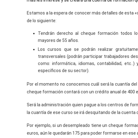
más les interese y se creará una cuenta de formación qu
Estamos a la espera de conocer más detalles de esta 
de lo siguiente:
Tendrán derecho al cheque formación todos lo
mayores de 55 años.
Los cursos que se podrán realizar gratuitam
transversales (podrán participar trabajadores de
como: informática, idiomas, contabilidad, etc..
específicos de su sector).
Por el momento no conocemos cuál será la cuantía del 
cheque formación contará con un crédito anual de 400 e
Será la administración quien pague a los centros de form
la cuantía de ese curso se irá desquitando de la cuenta
Por ejemplo, si un desempleado tiene un cheque formaci
euros, aún le quedarán 175 para poder formarse en ese 