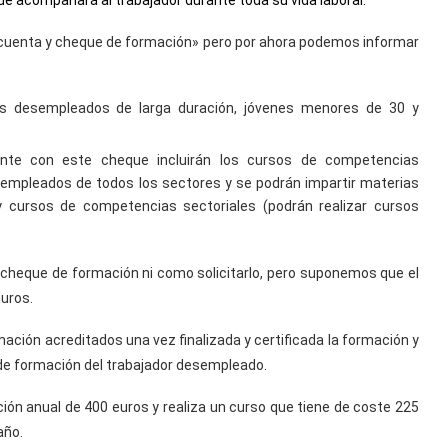
e acompañará al trabajador durante toda su vida laboral.
«cuenta y cheque de formación» pero por ahora podemos informar
s desempleados de larga duración, jóvenes menores de 30 y
ente con este cheque incluirán los cursos de competencias
sempleados de todos los sectores y se podrán impartir materias
) y cursos de competencias sectoriales (podrán realizar cursos
cheque de formación ni como solicitarlo, pero suponemos que el
uros.
ación acreditados una vez finalizada y certificada la formación y
 de formación del trabajador desempleado.
ón anual de 400 euros y realiza un curso que tiene de coste 225
año.