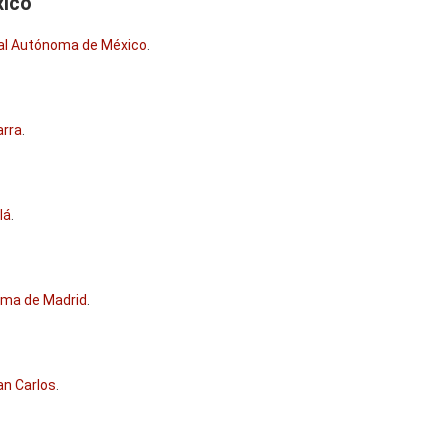
xico
onal Autónoma de México
.
arra
.
lá
.
noma de Madrid
.
an Carlos
.