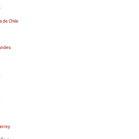
e
a de Chile
.
 Andes
.
.
.
errey
.