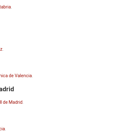
tabria
.
iz
.
cnica de Valencia
.
adrid
II de Madrid
.
cia
.