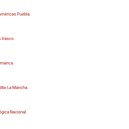
 Américas Puebla
.
ís Vasco
.
lamanca
.
tilla-La Mancha
.
ógica Nacional
.