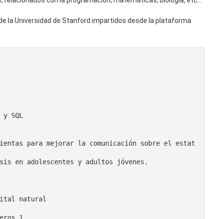
 relacionados con la programación, matemáticas, biología, etc…
 de la Universidad de Stanford impartidos desde la plataforma
y SQL

ientas para mejorar la comunicación sobre el estat
sis en adolescentes y adultos jóvenes.

ital natural

ros 1
