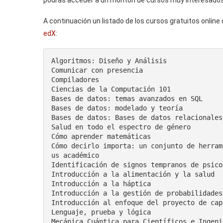
podrás acceder a un montón de cursos muy interesados,
A continuación un listado de los cursos gratuitos online
edX
:
Algoritmos: Diseño y Análisis

Comunicar con presencia

Compiladores

Ciencias de la Computación 101

Bases de datos: temas avanzados en SQL

Bases de datos: modelado y teoría

Bases de datos: Bases de datos relacionales 
Salud en todo el espectro de género

Cómo aprender matemáticas

Cómo decirlo importa: un conjunto de herram
us académico

Identificación de signos tempranos de psico
Introducción a la alimentación y la salud

Introducción a la háptica

Introducción a la gestión de probabilidades

Introducción al enfoque del proyecto de cap
Lenguaje, prueba y lógica

Mecánica Cuántica para Científicos e Ingenie