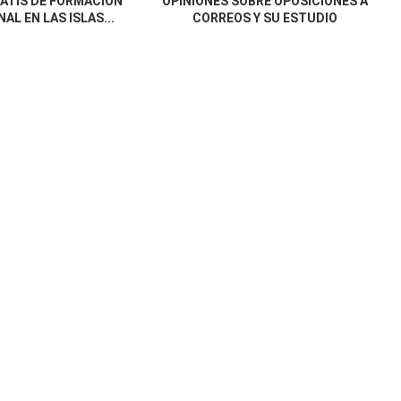
ATIS DE FORMACIÓN
OPINIONES SOBRE OPOSICIONES A
AL EN LAS ISLAS...
CORREOS Y SU ESTUDIO