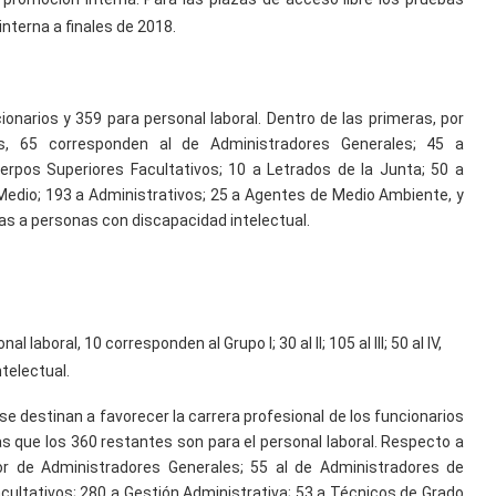
interna a finales de 2018.
ionarios y 359 para personal laboral. Dentro de las primeras, por
os, 65 corresponden al de Administradores Generales; 45 a
erpos Superiores Facultativos; 10 a Letrados de la Junta; 50 a
Medio; 193 a Administrativos; 25 a Agentes de Medio Ambiente, y
das a personas con discapacidad intelectual.
laboral, 10 corresponden al Grupo I; 30 al II; 105 al III; 50 al IV,
ntelectual.
se destinan a favorecer la carrera profesional de los funcionarios
s que los 360 restantes son para el personal laboral. Respecto a
or de Administradores Generales; 55 al de Administradores de
acultativos; 280 a Gestión Administrativa; 53 a Técnicos de Grado