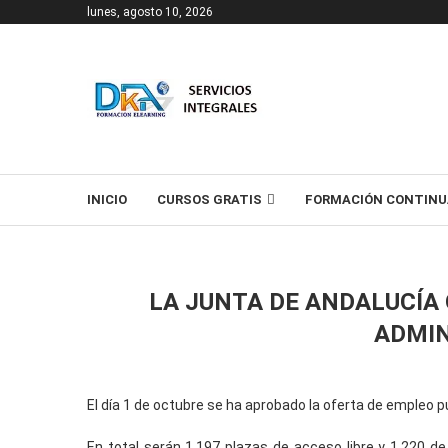
lunes, agosto 10, 2026
T
INICIO
CURSOS GRATIS
FORMACIÓN CONTINU
LA JUNTA DE ANDALUCÍA 
ADMIN
El día 1 de octubre se ha aprobado la oferta de empleo p
En total serán 1.197 plazas de acceso libre y 1.220 de