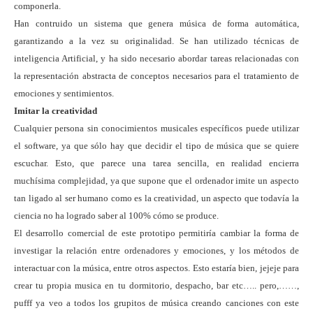
componerla.
Han contruido un sistema que genera música de forma automática,
garantizando a la vez su originalidad. Se han utilizado técnicas de
inteligencia Artificial, y ha sido necesario abordar tareas relacionadas con
la representación abstracta de conceptos necesarios para el tratamiento de
emociones y sentimientos.
Imitar la creatividad
Cualquier persona sin conocimientos musicales específicos puede utilizar
el software, ya que sólo hay que decidir el tipo de música que se quiere
escuchar. Esto, que parece una tarea sencilla, en realidad encierra
muchísima complejidad, ya que supone que el ordenador imite un aspecto
tan ligado al ser humano como es la creatividad, un aspecto que todavía la
ciencia no ha logrado saber al 100% cómo se produce.
El desarrollo comercial de este prototipo permitiría cambiar la forma de
investigar la relación entre ordenadores y emociones, y los métodos de
interactuar con la música, entre otros aspectos. Esto estaría bien, jejeje para
crear tu propia musica en tu dormitorio, despacho, bar etc….. pero,……,
pufff ya veo a todos los grupitos de música creando canciones con este