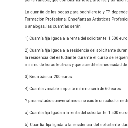
parte variable, que complementa la parte fija y también 
La cuantía de las becas para bachillerato y FP, depende
Formación Profesional, Enseñanzas Artísticas Profesio
o análogas, las cuantías serán:
1) Cuantía fija ligada a la renta del solicitante: 1.500 euro
2) Cuantía fija ligada a la residencia del solicitante dura
la residencia del estudiante durante el curso se requer
mínimo de horas lectivas y que acredite la necesidad de r
3) Beca básica: 200 euros.
4) Cuantía variable: importe mínimo será de 60 euros.
Y para estudios universitarios, no existe un cálculo med
a) Cuantía fija ligada a la renta del solicitante: 1.500 euro
b) Cuantía fija ligada a la residencia del solicitante d