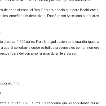
dependerá de la nota del alumno y de los ingresos familiares.
rá de cada alumno, el Real Decreto señala que para Bachillerato,
nales, enseñanzas deportivas, Enseñanzas Artísticas superiores
s.
nte el curso: 1.500 euros. Para la adjudicación de la cuantía ligada a
irá que el solicitante curse estudios presenciales con un número
esidir fuera del domicilio familiar durante el curso
io por alumno.
s.
urante el curso: 1.500 euros. Se requerirá que el solicitante curse