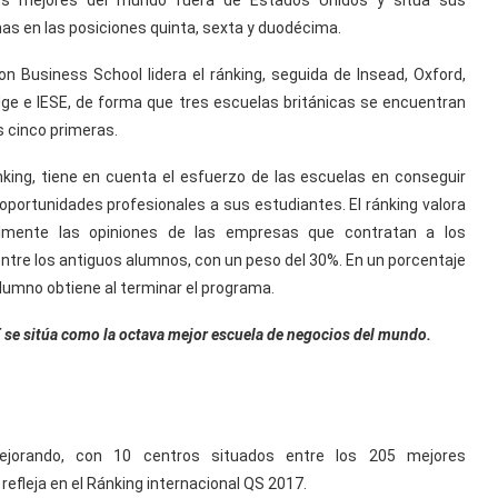
os mejores del mundo fuera de Estados Unidos y sitúa sus
as en las posiciones quinta, sexta y duodécima.
on Business School lidera el ránking, seguida de Insead, Oxford,
ge e IESE, de forma que tres escuelas británicas se encuentran
s cinco primeras.
nking, tiene en cuenta el esfuerzo de las escuelas en conseguir
oportunidades profesionales a sus estudiantes. El ránking valora
lmente las opiniones de las empresas que contratan a los
entre los antiguos alumnos, con un peso del 30%. En un porcentaje
alumno obtiene al terminar el programa.
E se sitúa como la octava mejor escuela de negocios del mundo.
mejorando, con 10 centros situados entre los 205 mejores
efleja en el Ránking internacional QS 2017.