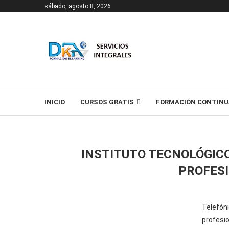
sábado, agosto 8, 2026
T
INICIO
CURSOS GRATIS
FORMACIÓN CONTINU
INSTITUTO TECNOLÓGIC
PROFES
Telefón
profesio