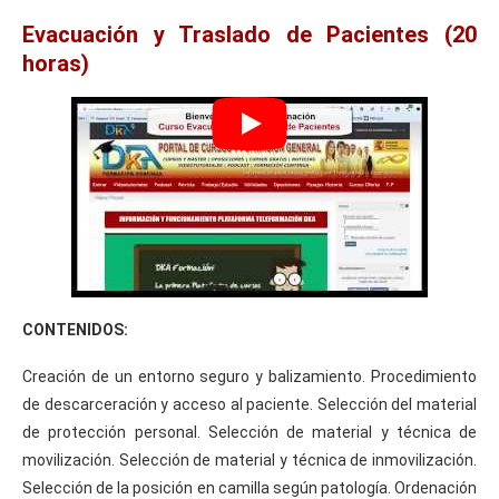
cnica
Evacuación y Traslado de Pacientes (20
horas)
ilización.
lección
terial
cnica
ovilización.
CONTENIDOS:
lección
Creación de un entorno seguro y balizamiento. Procedimiento
de descarceración y acceso al paciente. Selección del material
sición
de protección personal. Selección de material y técnica de
movilización. Selección de material y técnica de inmovilización.
Selección de la posición en camilla según patología. Ordenación
illa