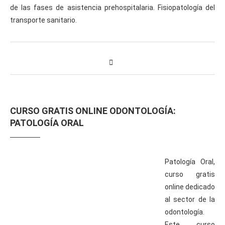
de las fases de asistencia prehospitalaria. Fisiopatología del
gún
transporte sanitario.
ología.
denación
ses
CURSO GRATIS ONLINE ODONTOLOGÍA:
istencia
PATOLOGÍA ORAL
hospitalaria.
iopatología
Patología Oral,
ansporte
curso gratis
itario.
online dedicado
al sector de la
odontología.
Este curso