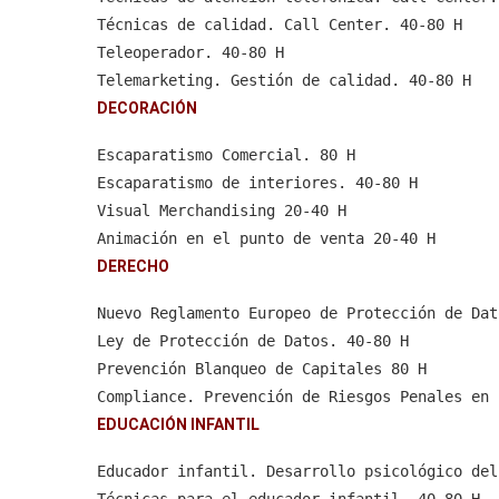
Técnicas de venta. Preparación de la visita c
Técnicas de calidad. Call Center. 40-80 H
Técnicas de venta. La satisfacción del client
Teleoperador. 40-80 H
Técnicas de venta. Marketing e imagen 40-80 H
Telemarketing. Gestión de calidad. 40-80 H
Técnicas de venta. La escucha activa 40-80 H
Técnicas de Telemarketing. 80 H
DECORACIÓN
Técnicas de venta. Programación Neurolingüíst
Customer Service. La atención telefónica. 40-
Vender más con Inteligencia Emocional 80 H
Escaparatismo Comercial. 80 H
 Gestión de clientes difíciles con Inteligenc
Escaparatismo de interiores. 40-80 H
Visual Merchandising 20-40 H
Animación en el punto de venta 20-40 H
Técnicas de merchandising 20-40 H
DERECHO
Imagen y posicionamiento del punto de venta 2
Nuevo Reglamento Europeo de Protección de Dat
Ley de Protección de Datos. 40-80 H
Prevención Blanqueo de Capitales 80 H
Compliance. Prevención de Riesgos Penales en 
EDUCACIÓN INFANTIL
Educador infantil. Desarrollo psicológico del