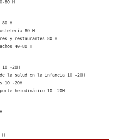
0-80 H
adolescencia y adultos” 40-80 H
40-80 H
 80 H
 80 H
0-80 H
ostelería 80 H
0 H
res y restaurantes 80 H
achos 40-80 H
ieza 40-80 H
 10 -20H
de la salud en la infancia 10 -20H
s 10 -20H
porte hemodinámico 10 -20H
as 10 -20H
s de enfermería 10 -20H
H
-20H
emoderivados 20-40 H
 H