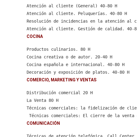
 Alergias alimentarias 40-60 H
Atención al cliente (General) 40-80 H
 Primeros auxilios en la empresa 40-60 H
Atención al cliente. Peluquerías. 40-80 H
 Nueva ISO 9001:Gestión de calidad. Requisito
Resolución de incidencias en la atención al c
 Excel 2013 40-80 H
Atención al cliente. Gestión de calidad. 40-8
 Word 2013 40-80 H
Atención al cliente. Técnicas de comunicación
COCINA
 Sistema de Liquidación Directa 40-80 H
Productos culinarios. 80 H
 Prevención Riesgos Laborales.Personal de lim
Cocina creativa o de autor. 20-40 H
Office 2013.Word y Excel 40-80 H
Cocina española e internacional. 40-80 H
UF0036 Gestión de la atención al cliente/cons
Decoración y exposición de platos. 40-80 H
Alimentación y nutrición en la tercera edad 4
Elaboraciones básicas y platos elementales co
COMERCIO, MARKETING Y VENTAS
Prevención Riesgos Laborales. Oficinas y Desp
Elaboraciones básicas y platos elementales co
Gestión de alérgenos en hostelería 40-80 H
Distribución comercial 20 H
Cocina creativa, Decoración y exposición de p
Información y etiquetado nutricional 40-80 H
La Venta 80 H
Alérgenos e intolerancias en comercios y supe
Técnicas comerciales: la fidelización de clie
Guía práctica de inglés para camareros 20-40 
 Técnicas comerciales: El cierre de la venta 
Diseño de dietas especiales 40-80 H
Técnicas comerciales: Gestión de objeciones 4
COMUNICACIÓN
Animación en el punto de venta 20-40 H
Técnicas de Negociación 80 H
Técnicas de merchandising 20-40 H
Técnicas de atención telefónica. Call Center.