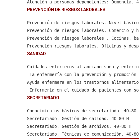
Atención a personas dependientes: Demencia. 4
Prevención, salud y alimentación. “Infancia, 
 Guía práctica de Internet 40-80 H
Atención a personas dependientes: Párkinson. 
PREVENCIÓN DE RIESGOS LABORALES
Alimentación, nutrición y dietética (General)
 Iniciación a las Redes Sociales 40-80 H
Manipulador de alimentos 80 H
 Guía básica de Facebook 40-80 H
Prevención de riesgos laborales. Nivel básico
Alimentación y nutrición en la tercera edad 4
 Guía de seguridad en Internet 40-80 H
Prevención de riesgos laborales. Comercio y h
Guía básica de manipulación de alimentos 40-8
 Vender más con Dropshipping 40-80 H
Prevención de riesgos laborales . Cocinas, ba
Prevención riesgos laborales. Oficinas y desp
Prevención riesgos laborales.Personal de limp
SANIDAD
Primeros auxilios en la empresa 40-60 H
Cuidados enfermeros al anciano sano y enfermo
Operador de carretillas elevadoras 15 H
 La enfermería con la prevención y promoción 
Ayuda enfermera en los trastornos alimentario
 Enfermería en el cuidado de pacientes con so
 Cuidados enfermeros en urgencias y emergenci
SECRETARIADO
 La preocupación por la calidad y los cuidado
Conocimientos básicos de secretariado. 40-80 
 Los fármacos compañeros de la enfermería 10 
Secretariado. Gestión de calidad. 40-80 H
La enfermería en la transfusión de sangre y h
Secretariado. Gestión de archivos. 40-80 H
Secretariado. Técnicas de comunicación. 40-80