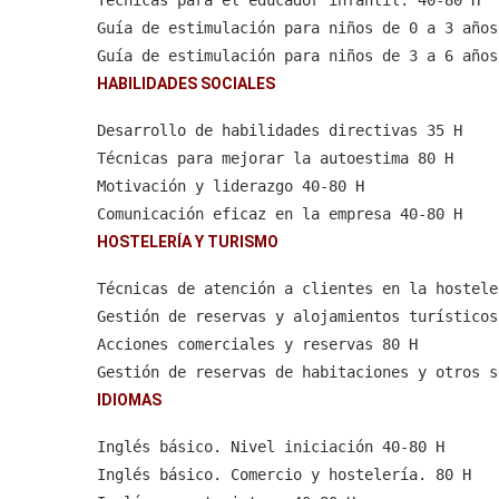
Técnicas para el educador infantil. 40-80 H
Guía de estimulación para niños de 0 a 3 años
Guía de estimulación para niños de 3 a 6 años
El jardín de infancia. Técnicas de modificaci
HABILIDADES SOCIALES
El jardín de infancia. Técnicas para corregir
Desarrollo de habilidades directivas 35 H
El jardín de infancia. Técnicas para relajar 
Técnicas para mejorar la autoestima 80 H
La comunicación con niños de 0-6 años 40-80 H
Motivación y liderazgo 40-80 H
Comunicación eficaz en la empresa 40-80 H
 Control del estrés con Inteligencia Emociona
HOSTELERÍA Y TURISMO
Técnicas de atención a clientes en la hostele
Gestión de reservas y alojamientos turísticos
Acciones comerciales y reservas 80 H
Gestión de reservas de habitaciones y otros s
Diseño y ejecución de acciones comerciales en
IDIOMAS
Comunicación y atención al cliente en hostele
Inglés básico. Nivel iniciación 40-80 H
La cata de vinos 80 H
Inglés básico. Comercio y hostelería. 80 H
La cata de cervezas 40-80 H