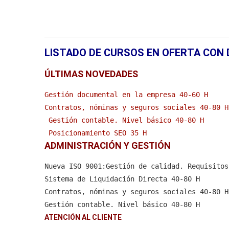
LISTADO DE CURSOS EN OFERTA CON
ÚLTIMAS NOVEDADES
Gestión documental en la empresa 40-60 H
Contratos, nóminas y seguros sociales 40-80 H
Gestión contable. Nivel básico 40-80 H
 Posicionamiento SEO 35 H
ADMINISTRACIÓN Y GESTIÓN
 Nuevo Reglamento Europeo de Protección de Da
 Desarrollo de habilidades directivas 35 H
Nueva ISO 9001:Gestión de calidad. Requisitos
 Distribución comercial 20 H
Sistema de Liquidación Directa 40-80 H
 Operador de carretillas elevadoras 15 H
Contratos, nóminas y seguros sociales 40-80 H
 El corte de jamón 15 H
Gestión contable. Nivel básico 40-80 H
 Compliance. Prevención de Riesgos Penales en
Gestión documental en la empresa 40-60 H
ATENCIÓN AL CLIENTE
 Sistema APPCC 60H