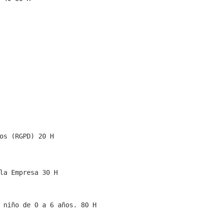
omercial 40-80 H
e 40-80 H
ica 80 H
80 H
ia Emocional 80 H
0-40 H
os (RGPD) 20 H
la Empresa 30 H
 niño de 0 a 6 años. 80 H