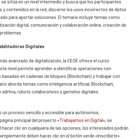
» se sitúa en un nivel intermedio y busca que los participantes
contenidos en la red, discernir los usos incorrectos de datos
cado para aportar soluciones. El temario incluye temas como
tización digital, comunicación y colaboración online, creación de
e problemas.
bilitadoras Digitales
ás avanzado de digitalización, la CEOE ofrece el curso
ste nivel permite aprender a identificar operaciones con
ones basadas en cadenas de bloques (Blockchain) y trabajar con
o aborda temas como inteligencia artificial, Blockchain,
 aditiva, robots colaborativos y gemelos digitales.
 es un proceso sencillo y accesible para autónomos,
ágina principal del proyecto «
Trabajamos en Digital
«, se
 hacer clic en cualquiera de las opciones, los interesados podrán
, simplemente deben hacer clic en el botón verde «Inscríbete».