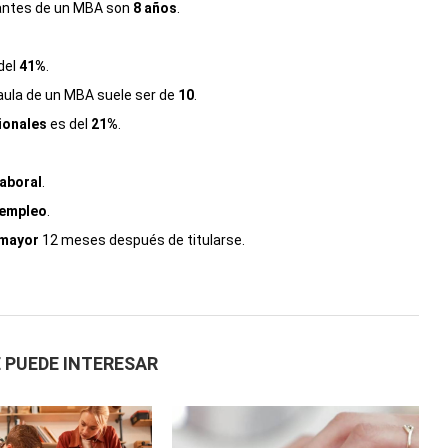
antes de un MBA son
8 años
.
del
41%
.
aula de un MBA suele ser de
10
.
ionales
es del
21%
.
aboral
.
 empleo
.
 mayor
12 meses después de titularse.
 PUEDE INTERESAR