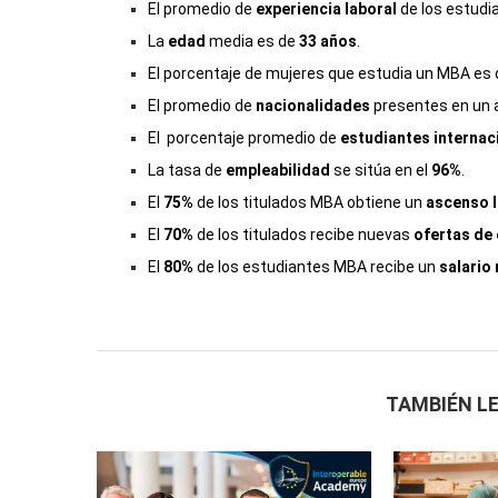
El promedio de
experiencia laboral
de los estudi
La
edad
media es de
33 años
.
El porcentaje de mujeres que estudia un MBA es 
El promedio de
nacionalidades
presentes en un 
El porcentaje promedio de
estudiantes internac
La tasa de
empleabilidad
se sitúa en el
96%
.
El
75%
de los titulados MBA obtiene un
ascenso l
El
70%
de los titulados recibe nuevas
ofertas de
El
80%
de los estudiantes MBA recibe un
salario
TAMBIÉN LE