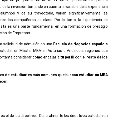
ipo de programa formativo. El motivo principal es que los
o de la inversión tomando en cuenta la variable de la experiencia
 alumnos y de su trayectoria, varían significativamente las
tre los compañeros de clase. Por lo tanto, la experiencia de
ésta es una parte fundamental en una formación de prestigio
ción de Empresas.
na solicitud de admisión en una
Escuela de Negocios española
estudiar un Máster MBA en Asturias
o Andalucía, regiones que
ortante considerar
cómo encajaría tu perfil con el resto de los
les de estudiantes más comunes que buscan estudiar un MBA
acen.
 el de los directivos. Generalmente los directivos estudian un