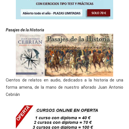
Curso Gratis Moodle 2-X para Profesores 
(60 horas)
    Curso Gratis Diseño de Actividades (40 h
oras)

Curso Gratis Didáctica Infantil (40 hora
Pasajes de la Historia
s)
    Curso Gratis Desarrollo Socioafectivo (4
0 horas)

    Curso Gratis Desarrollo Cognitivo (40 ho
ras)

    Curso Gratis Animación de Grupo (40 hora
s)

    Curso Gratis Autonomía Personal (40 hora
s)

    Curso Gratis de Expresion y Comunicación 
Cientos de relatos en audio, dedicados a la historia de una
(40 horas)

forma amena, de la mano de nuestro añorado Juan Antonio
    Curso Gratis Formador en Teleformación 
Cebrián
(80 horas)

Curso Gratis Diagnóstico de Necesidades 
Formativas (40 horas)
#
CURSOS GRATIS DE ELECTRICIDAD/ELECTRÓNICA
Curso Gratis Electrónica Básica (100 hor
as)