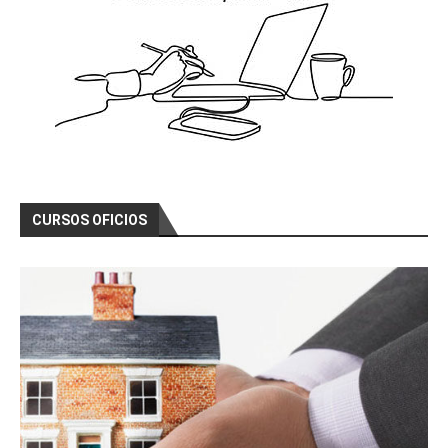
Curso Gratis Redes Eléctricas, Estructur
as (60 horas)
Curso Gratis Instalador Electricista Baj
a Tensión (100 horas)
Curso Gratis Electrónica Analógica Básic
a (10 horas)
Curso Gratis Electrónica Analógica de Po
tencia (30 horas)
Curso Gratis Cabeceras de Emisión TDT(50 
horas)
Curso Gratis Electricidad Básica de Mant
CURSOS OFICIOS
enimiento (50 horas)
Curso Gratis Electricidad (80 horas)
Curso Gratis Autómatas Programables (50 
horas) 
Curso Gratis Prevención Riesgo Eléctrico  
(10 horas) 
# 
CURSOS GRATIS DE ENERGÍA
Curso Gratis Antenas TDT y Satélites (6
0 horas)
Curso Gratis Telefonía Digital Voz y Da