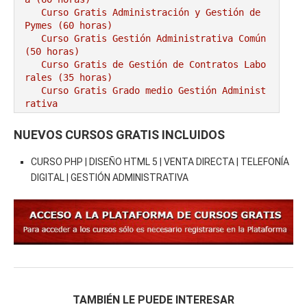
Curso Gratis Administración y Gestión de 
Pymes (60 horas)
Curso Gratis Gestión Administrativa Común 
(50 horas)
Curso Gratis de Gestión de Contratos Labo
rales (35 horas)
Curso Gratis Grado medio Gestión Administ
rativa
# 
CURSOS GRATIS AGRICULTURA/GANADERÍA
NUEVOS CURSOS GRATIS INCLUIDOS
Curso Gratis Riesgos Específicos en Mata
deros de Aves y Conejos (25 horas)
CURSO PHP | DISEÑO HTML 5 | VENTA DIRECTA | TELEFONÍA
Curso Gratis Cultivo y Recolección de Fr
DIGITAL | GESTIÓN ADMINISTRATIVA
utas (60 horas)
Curso Gratis Operaciones Agrícolas (120 
horas)
Curso Gratis Bienestar Animal en el Tran
sporte (20 horas)
Curso Gratis Cultivo bajo abrigo (50 hor
as)
Curso Gratis Control Fitosanitarios (120 
horas)
TAMBIÉN LE PUEDE INTERESAR
Curso Gratis Almacenamiento de Productos 