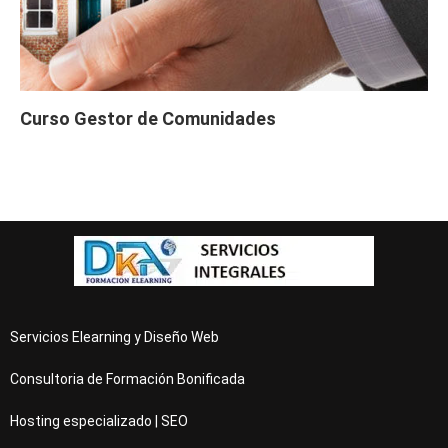
tos (60 horas)
Curso Gratis Ahorro y Eficiencia Energé
tica (50 horas)
Curso Gratis Energía solar térmica - Ni
vel alto (20 horas)
Curso Gratis Energía solar térmica - Ni
Curso Gestor de Comunidades
vel medio (20 horas)
Curso Gratis Mantenimiento de Instalaci
ones Fotovoltaicas (20 horas)
# 
CURSOS GRATIS DE FABRICACIÓN MECÁNICA 
Curso Gratis Interpretación de Planos (5
0 horas)
Curso Gratis Fabricación de Forja (60 ho
ras)
Curso Gratis Mecánica: Automatización Hi
dráulica (40 horas)
Curso Gratis Mecánica: Automatización El
Servicios Elearning y Diseño Web
ectrohidráulica (30 horas)
Curso Gratis Análisis Modal de Fallos y 
Consultoria de Formación Bonificada
Efectos (20 horas)
Hosting especializado | SEO
# 
CURSOS GRATIS DE FOTOGRAFÍA 
Curso Gratis Fotografía, Tratamiento de 