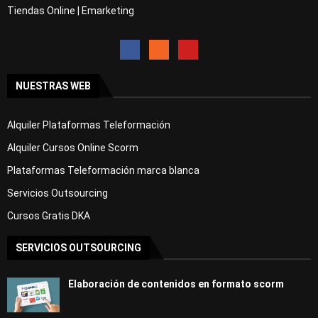
la Luz (25 horas)
Tiendas Online | Emarketing
Curso Gratis Fotografía Digital y Analóg
ica
# 
CURSOS GRATIS DE HOSTELERÍA
Curso Gratis Hostelería Bebidas Alcohóli
NUESTRAS WEB
cas (30 horas)
Curso Gratis Servicio de Restaurante (13
0 horas)
Alquiler Plataformas Teleformación
Curso Gratis Servicio de Sala - Nivel Al
to (25 horas)
Alquiler Cursos Online Scorm
Curso Gratis Servicio de Sala - Nivel me
Plataformas Teleformación marca blanca
dio (25 horas)
Curso Gratis Coctelería  Nivel alto (25 
Servicios Outsourcing
horas)
Curso Gratis Coctelería  Nivel medio (25 
Cursos Gratis DKA
horas)
Curso Gratis Protocolo de banquetes - Ni
SERVICIOS OUTSOURCING
vel alto (25 horas)
Curso Gratis Protocolo de banquetes - Ni
vel medio (25 horas)
Elaboración de contenidos en formato scorm
Curso Gratis Elaboración culinaria básic
a (230 horas)