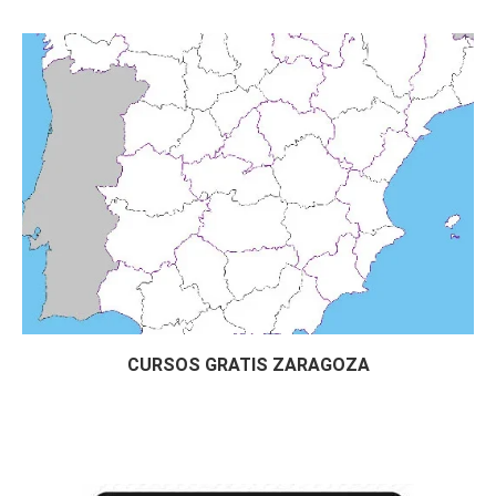
Hortofrutícolas (24 horas)
# 
CURSOS GRATIS ALIMENTACIÓN
Curso Gratis Seguridad e Higiene en Pana
dería (60 horas)
Curso Gratis Higiene General en el Secto
r Alimentación (80 horas)
Curso Gratis Manipulador de Alimentos (3
0 horas)
Curso Gratis Calidad en el Sector Alimen
tación (20 horas)
Curso Gratis Trazabilidad Alimentaria (7
5 horas)
Curso Gratis Almacenamiento de Productos 
Hortofrutícolas (24 horas)
Curso Gratis Riesgos en Mataderos de Ave
s y Conejos (25 horas)
CURSOS GRATIS ZARAGOZA
# 
CURSOS GRATIS DE ARTES GRÁFICAS
    Curso Gratis Marketing y promoción del l
ibro por internet (40 horas)

Curso Gratis Periodismo digital (60 hora
s)
    Curso Gratis Fotografía digital  (Photos