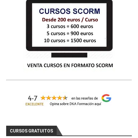
hop y GIMP) (65 horas) 

# 
CURSOS GRATIS DE COMERCIO
Curso Gratis Conocimiento del Producto e
n Ferretería (25 horas)
Curso Gratis Nuevas Tecnologías en la PY
ME (50 horas)
Curso Gratis Promoción y Merchandising C
omercios (70 horas)
Curso Gratis Escaparatismo de Establecim
iento Comercial (80 horas)
Curso Gratis Gestión de Almacén (25 hora
s)
Curso Gratis Organización del proceso de 
venta y técnicas de venta (180 horas)
Curso Gratis Ley Orgánica de Protección 
de Datos en las pymes (20 horas)	
Curso Gratis Comunicación y Atención Tel
efónica (20 horas)
Curso Gratis Calidad en la atención al c
liente (25 horas)
Curso Gratis Logística de Almacenamiento 
CURSOS GRATUITOS
(25 horas)