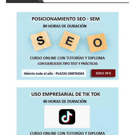
(60 horas)
Curso Gratis QCAD Diseño 2 D (50 horas)
Curso Gratis Diseño en Flash (60 horas)
Curso Gratis Blender Diseño en 3D (150 
horas)
Curso Gratis Photoshop 125 vídeos (150 
horas)
Curso Gratis Draw - Diseño Vectorial (1
20 horas)
Curso Gratis Gimp - Imagen Digital (120 
horas)
Curso Gratis de Diseño Web HTML 5 (50 h
oras)
     Curso Gratis Front Page (40 horas)

# 
CURSOS GRATIS EDUCACIÓN-PROFESORADO
Curso Gratis Manejo de la Pizarra Digita
l (20 horas)
Curso Gratis Sistema de Cualificación Pr
ofesional (40 horas)
Curso Gratis JClick creación de activida
des (60 horas)
Curso Gratis Web 2.0 en la Formación (60 
horas)