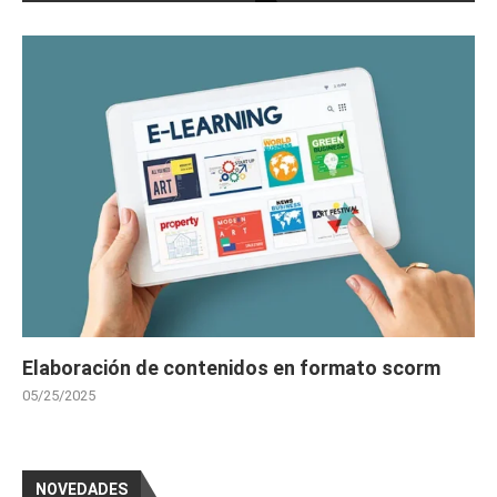
# 
CURSOS GRATIS CONSTRUCCIÓN
Curso Gratis Prevención de riesgos labor
ales en la construcción (25 horas)
Curso Gratis Gestión de Proyectos de Con
strucción (25 horas)
Curso Gratis Replanteo de obra (20 hora
s)
# 
CURSOS GRATIS DE CONTABILIDAD
    Curso Gratis Contabilidad Financiera 1 
(90 horas)

    Curso Gratis Contabilidad Financiera 2 
(90 horas)

Curso Gratis Contabilidad General y Teso
rería (50 horas)
Elaboración de contenidos en formato scorm
# 
CURSO GRATIS DE DISEÑO GRÁFICO Y WEB
Curso Gratis Autocad Diseño 2 D (50 hor
05/25/2025
as)
Curso Gratis Diseño Web HTML 5 (60 hora
s)
Curso Gratis JClick Diseño Actividades 
NOVEDADES