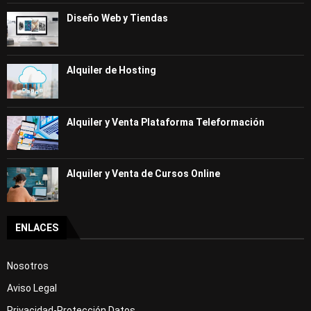
Curso Gratis Recepción de hotel - Nivel 
alto (25 horas)
Diseño Web y Tiendas
Curso Gratis Calidad del servicio y aten
ción al cliente (25 horas)
Curso Gratis Cocina (70 horas)
Alquiler de Hosting
# 
CURSOS GRATIS DE IDIOMAS
Curso Gratis Inglés Básico (100 horas)
Curso Gratis Inglés Intermedio (60 hora
s)
Alquiler y Venta Plataforma Teleformación
Curso Gratis Alemán Básico (100 horas)
Curso Gratis Francés Básico (100 horas)
Curso Gratis Francés Intermedio (80 hora
s)
Alquiler y Venta de Cursos Online
Curso Gratis Chino Básico (50 horas)
Curso Gratis de Inglés para Taxistas (50 
horas)
 Curso Gratis Ingles Profesional para el 
ENLACES
Turismo (50 horas)
# 
CURSOS GRATIS DE INDUSTRIA
Nosotros
Curso Gratis Seguridad y Medioambiente e
Aviso Legal
n Planta Química (80 horas)
Curso Gratis Operaciones Auxiliares en l
Privacidad-Protección Datos