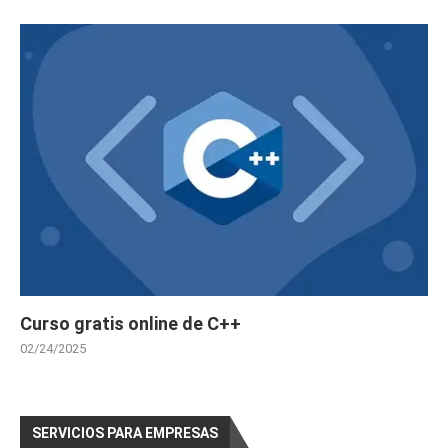
Curso Gratis Gestión de Residuos, Envase
s y Embalajes (25 horas)
Curso Gratis de Escaparatismo Comercial 
(60 horas)
Curso Gratis Organización del Transporte 
Mercancias por Carreteras (30 horas)
Curso Gratis Estrategia de supervivencia 
frente a grandes superficies (20 horas)
Curso Gratis Introducción a las Nuevas T
ecnologías pequeño comercio (20 horas)
Curso Gratis Decoracion de escaparates 
(30 horas)
Curso Gratis Presentación y empaquetados 
de regalos (30 horas)
Curso Gratis Comercio Electrónico (30 ho
ras)
Curso Gratis Operaciones de almacenaje 
Curso gratis online de C++
(20 horas)
Curso Gratis de Implantación de Espacios 
02/24/2025
Comerciales (90 horas)
Curso Gratis Implantación de Productos y 
Servicios (70 horas)
Curso Gratis Supervivencia frende a Gran
SERVICIOS PARA EMPRESAS
des Superficies (20 horas)