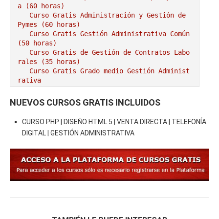
a (60 horas)
Curso Gratis Administración y Gestión de 
Pymes (60 horas)
Curso Gratis Gestión Administrativa Común 
(50 horas)
Curso Gratis de Gestión de Contratos Labo
rales (35 horas)
Curso Gratis Grado medio Gestión Administ
rativa
# 
CURSOS GRATIS AGRICULTURA/GANADERÍA
NUEVOS CURSOS GRATIS INCLUIDOS
Curso Gratis Riesgos Específicos en Mata
deros de Aves y Conejos (25 horas)
CURSO PHP | DISEÑO HTML 5 | VENTA DIRECTA | TELEFONÍA
Curso Gratis Cultivo y Recolección de Fr
DIGITAL | GESTIÓN ADMINISTRATIVA
utas (60 horas)
Curso Gratis Operaciones Agrícolas (120 
horas)
Curso Gratis Bienestar Animal en el Tran
sporte (20 horas)
Curso Gratis Cultivo bajo abrigo (50 hor
as)
Curso Gratis Control Fitosanitarios (120 
horas)