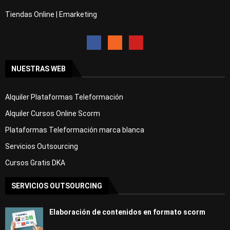
Curso Gratis Fotografía, Tratamiento de 
la Luz (25 horas)
Tiendas Online | Emarketing
Curso Gratis Fotografía Digital y Analóg
ica
# 
CURSOS GRATIS DE HOSTELERÍA
Curso Gratis Hostelería Bebidas Alcohóli
NUESTRAS WEB
cas (30 horas)
Curso Gratis Servicio de Restaurante (13
0 horas)
Alquiler Plataformas Teleformación
Curso Gratis Servicio de Sala - Nivel Al
to (25 horas)
Alquiler Cursos Online Scorm
Curso Gratis Servicio de Sala - Nivel me
Plataformas Teleformación marca blanca
dio (25 horas)
Curso Gratis Coctelería  Nivel alto (25 
Servicios Outsourcing
horas)
Curso Gratis Coctelería  Nivel medio (25 
Cursos Gratis DKA
horas)
Curso Gratis Protocolo de banquetes - Ni
SERVICIOS OUTSOURCING
vel alto (25 horas)
Curso Gratis Protocolo de banquetes - Ni
vel medio (25 horas)
Elaboración de contenidos en formato scorm
Curso Gratis Elaboración culinaria básic
a (230 horas)