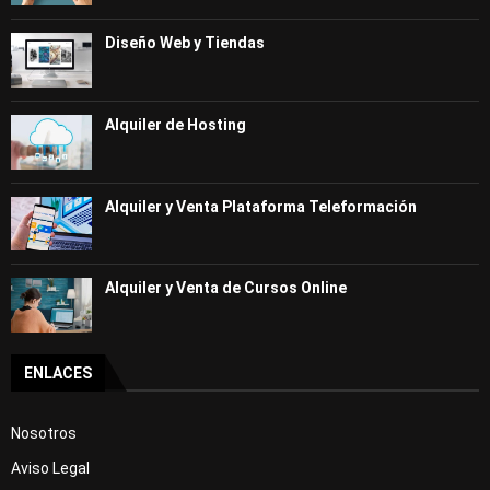
Curso Gratis Recepción de hotel - Nivel 
alto (25 horas)
Diseño Web y Tiendas
Curso Gratis Calidad del servicio y aten
ción al cliente (25 horas)
Curso Gratis Cocina (70 horas)
Alquiler de Hosting
# 
CURSOS GRATIS DE IDIOMAS
Curso Gratis Inglés Básico (100 horas)
Curso Gratis Inglés Intermedio (60 hora
s)
Alquiler y Venta Plataforma Teleformación
Curso Gratis Alemán Básico (100 horas)
Curso Gratis Francés Básico (100 horas)
Curso Gratis Francés Intermedio (80 hora
s)
Alquiler y Venta de Cursos Online
Curso Gratis Chino Básico (50 horas)
Curso Gratis de Inglés para Taxistas (50 
horas)
 Curso Gratis Ingles Profesional para el 
ENLACES
Turismo (50 horas)
# 
CURSOS GRATIS DE INDUSTRIA
Nosotros
Curso Gratis Seguridad y Medioambiente e
Aviso Legal
n Planta Química (80 horas)