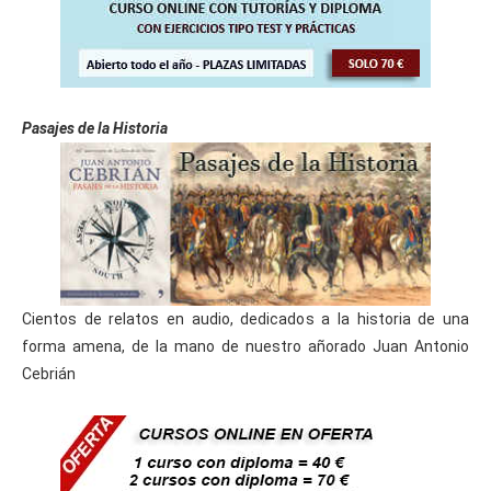
horas)
Curso Gratis Moodle 2-X para Profesores 
(60 horas)
    Curso Gratis Diseño de Actividades (40 h
oras)

Curso Gratis Didáctica Infantil (40 hora
Pasajes de la Historia
s)
    Curso Gratis Desarrollo Socioafectivo (4
0 horas)

    Curso Gratis Desarrollo Cognitivo (40 ho
ras)

    Curso Gratis Animación de Grupo (40 hora
s)

    Curso Gratis Autonomía Personal (40 hora
s)

    Curso Gratis de Expresion y Comunicación 
Cientos de relatos en audio, dedicados a la historia de una
(40 horas)

forma amena, de la mano de nuestro añorado Juan Antonio
    Curso Gratis Formador en Teleformación 
Cebrián
(80 horas)

Curso Gratis Diagnóstico de Necesidades 
Formativas (40 horas)
#
CURSOS GRATIS DE ELECTRICIDAD/ELECTRÓNICA
Curso Gratis Electrónica Básica (100 hor