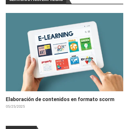
des Superficies (20 horas)
# 
CURSOS GRATIS CONSTRUCCIÓN
Curso Gratis Prevención de riesgos labor
ales en la construcción (25 horas)
Curso Gratis Gestión de Proyectos de Con
strucción (25 horas)
Curso Gratis Replanteo de obra (20 hora
s)
# 
CURSOS GRATIS DE CONTABILIDAD
    Curso Gratis Contabilidad Financiera 1 
(90 horas)

    Curso Gratis Contabilidad Financiera 2 
(90 horas)

Curso Gratis Contabilidad General y Teso
rería (50 horas)
Elaboración de contenidos en formato scorm
# 
CURSO GRATIS DE DISEÑO GRÁFICO Y WEB
Curso Gratis Autocad Diseño 2 D (50 hor
05/25/2025
as)
Curso Gratis Diseño Web HTML 5 (60 hora
s)
Curso Gratis JClick Diseño Actividades 