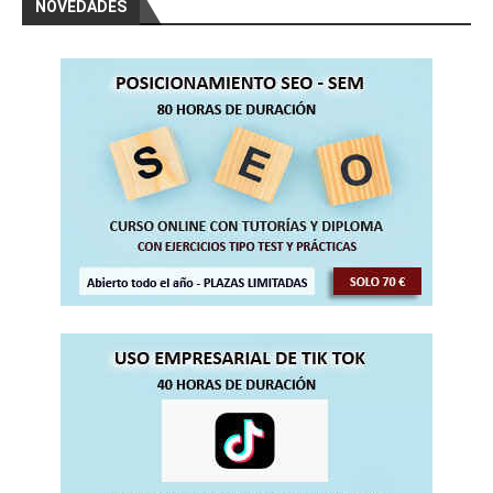
NOVEDADES
(60 horas)
Curso Gratis QCAD Diseño 2 D (50 horas)
Curso Gratis Diseño en Flash (60 horas)
Curso Gratis Blender Diseño en 3D (150 
horas)
Curso Gratis Photoshop 125 vídeos (150 
horas)
Curso Gratis Draw - Diseño Vectorial (1
20 horas)
Curso Gratis Gimp - Imagen Digital (120 
horas)
Curso Gratis de Diseño Web HTML 5 (50 h
oras)
     Curso Gratis Front Page (40 horas)

# 
CURSOS GRATIS EDUCACIÓN-PROFESORADO
Curso Gratis Manejo de la Pizarra Digita
l (20 horas)
Curso Gratis Sistema de Cualificación Pr
ofesional (40 horas)
Curso Gratis JClick creación de activida
des (60 horas)
Curso Gratis Web 2.0 en la Formación (60 