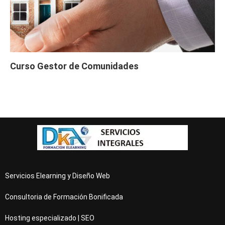
tos (60 horas)
Curso Gratis Ahorro y Eficiencia Energé
tica (50 horas)
Curso Gratis Energía solar térmica - Ni
vel alto (20 horas)
Curso Gratis Energía solar térmica - Ni
Curso Gestor de Comunidades
vel medio (20 horas)
Curso Gratis Mantenimiento de Instalaci
ones Fotovoltaicas (20 horas)
# 
CURSOS GRATIS DE FABRICACIÓN MECÁNICA 
Curso Gratis Interpretación de Planos (5
0 horas)
Curso Gratis Fabricación de Forja (60 ho
ras)
Curso Gratis Mecánica: Automatización Hi
dráulica (40 horas)
Curso Gratis Mecánica: Automatización El
Servicios Elearning y Diseño Web
ectrohidráulica (30 horas)
Curso Gratis Análisis Modal de Fallos y 
Consultoria de Formación Bonificada
Efectos (20 horas)
Hosting especializado | SEO
# 
CURSOS GRATIS DE FOTOGRAFÍA 