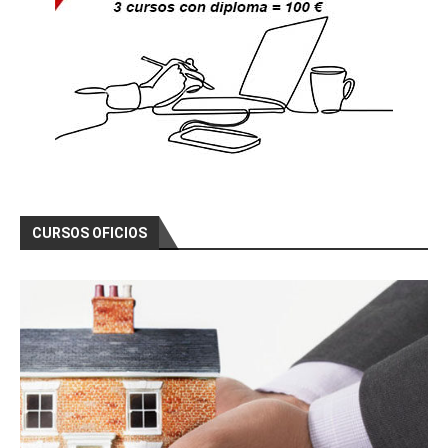
as)
Curso Gratis Redes Eléctricas, Estructur
as (60 horas)
Curso Gratis Instalador Electricista Baj
a Tensión (100 horas)
Curso Gratis Electrónica Analógica Básic
a (10 horas)
Curso Gratis Electrónica Analógica de Po
tencia (30 horas)
Curso Gratis Cabeceras de Emisión TDT(50 
horas)
Curso Gratis Electricidad Básica de Mant
CURSOS OFICIOS
enimiento (50 horas)
Curso Gratis Electricidad (80 horas)
Curso Gratis Autómatas Programables (50 
horas) 
Curso Gratis Prevención Riesgo Eléctrico  
(10 horas) 
# 
CURSOS GRATIS DE ENERGÍA
Curso Gratis Antenas TDT y Satélites (6
0 horas)
Curso Gratis Telefonía Digital Voz y Da