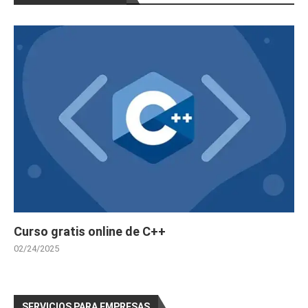
Curso Gratis Gestión de Residuos, Envase
s y Embalajes (25 horas)
Curso Gratis de Escaparatismo Comercial 
(60 horas)
Curso Gratis Organización del Transporte 
Mercancias por Carreteras (30 horas)
Curso Gratis Estrategia de supervivencia 
frente a grandes superficies (20 horas)
Curso Gratis Introducción a las Nuevas T
ecnologías pequeño comercio (20 horas)
Curso Gratis Decoracion de escaparates 
(30 horas)
Curso Gratis Presentación y empaquetados 
de regalos (30 horas)
Curso Gratis Comercio Electrónico (30 ho
ras)
Curso Gratis Operaciones de almacenaje 
Curso gratis online de C++
(20 horas)
Curso Gratis de Implantación de Espacios 
02/24/2025
Comerciales (90 horas)
Curso Gratis Implantación de Productos y 
Servicios (70 horas)
Curso Gratis Supervivencia frende a Gran
SERVICIOS PARA EMPRESAS