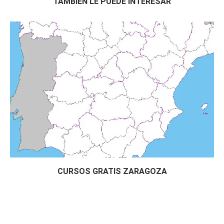
TAMBIÉN LE PUEDE INTERESAR
Curso Gratis Almacenamiento de Productos 
Hortofrutícolas (24 horas)
# 
CURSOS GRATIS ALIMENTACIÓN
Curso Gratis Seguridad e Higiene en Pana
dería (60 horas)
Curso Gratis Higiene General en el Secto
r Alimentación (80 horas)
Curso Gratis Manipulador de Alimentos (3
0 horas)
Curso Gratis Calidad en el Sector Alimen
tación (20 horas)
Curso Gratis Trazabilidad Alimentaria (7
5 horas)
Curso Gratis Almacenamiento de Productos 
Hortofrutícolas (24 horas)
Curso Gratis Riesgos en Mataderos de Ave
s y Conejos (25 horas)
CURSOS GRATIS ZARAGOZA
# 
CURSOS GRATIS DE ARTES GRÁFICAS
    Curso Gratis Marketing y promoción del l
ibro por internet (40 horas)

Curso Gratis Periodismo digital (60 hora
s)