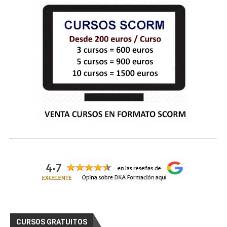
    Curso Gratis Fotografía digital  (Photos
hop y GIMP) (65 horas) 

# 
CURSOS GRATIS DE COMERCIO
Curso Gratis Conocimiento del Producto e
n Ferretería (25 horas)
Curso Gratis Nuevas Tecnologías en la PY
ME (50 horas)
Curso Gratis Promoción y Merchandising C
omercios (70 horas)
Curso Gratis Escaparatismo de Establecim
iento Comercial (80 horas)
Curso Gratis Gestión de Almacén (25 hora
s)
Curso Gratis Organización del proceso de 
venta y técnicas de venta (180 horas)
Curso Gratis Ley Orgánica de Protección 
de Datos en las pymes (20 horas)	
Curso Gratis Comunicación y Atención Tel
efónica (20 horas)
Curso Gratis Calidad en la atención al c
liente (25 horas)
Curso Gratis Logística de Almacenamiento 
CURSOS GRATUITOS
(25 horas)