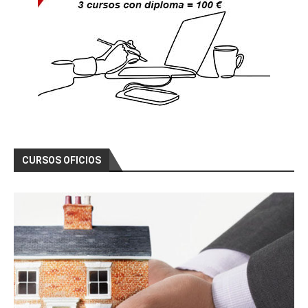
as)
Curso Gratis Redes Eléctricas, Estructur
as (60 horas)
Curso Gratis Instalador Electricista Baj
a Tensión (100 horas)
Curso Gratis Electrónica Analógica Básic
a (10 horas)
Curso Gratis Electrónica Analógica de Po
tencia (30 horas)
Curso Gratis Cabeceras de Emisión TDT(50 
horas)
Curso Gratis Electricidad Básica de Mant
CURSOS OFICIOS
enimiento (50 horas)
Curso Gratis Electricidad (80 horas)
Curso Gratis Autómatas Programables (50 
horas) 
Curso Gratis Prevención Riesgo Eléctrico  
(10 horas) 
# 
CURSOS GRATIS DE ENERGÍA
Curso Gratis Antenas TDT y Satélites (6
0 horas)
Curso Gratis Telefonía Digital Voz y Da