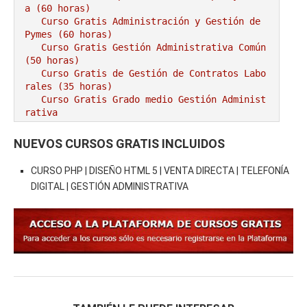
a (60 horas)
Curso Gratis Administración y Gestión de 
Pymes (60 horas)
Curso Gratis Gestión Administrativa Común 
(50 horas)
Curso Gratis de Gestión de Contratos Labo
rales (35 horas)
Curso Gratis Grado medio Gestión Administ
rativa
# 
CURSOS GRATIS AGRICULTURA/GANADERÍA
NUEVOS CURSOS GRATIS INCLUIDOS
Curso Gratis Riesgos Específicos en Mata
deros de Aves y Conejos (25 horas)
CURSO PHP | DISEÑO HTML 5 | VENTA DIRECTA | TELEFONÍA
Curso Gratis Cultivo y Recolección de Fr
DIGITAL | GESTIÓN ADMINISTRATIVA
utas (60 horas)
Curso Gratis Operaciones Agrícolas (120 
horas)
Curso Gratis Bienestar Animal en el Tran
sporte (20 horas)
Curso Gratis Cultivo bajo abrigo (50 hor
as)
Curso Gratis Control Fitosanitarios (120 
horas)