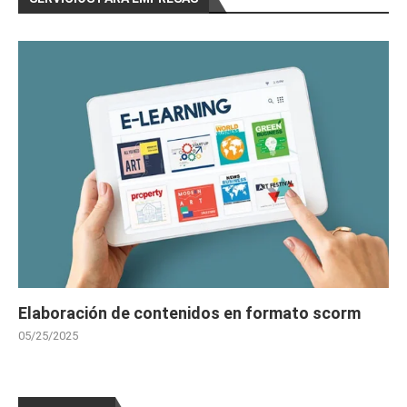
des Superficies (20 horas)
# 
CURSOS GRATIS CONSTRUCCIÓN
Curso Gratis Prevención de riesgos labor
ales en la construcción (25 horas)
Curso Gratis Gestión de Proyectos de Con
strucción (25 horas)
Curso Gratis Replanteo de obra (20 hora
s)
# 
CURSOS GRATIS DE CONTABILIDAD
    Curso Gratis Contabilidad Financiera 1 
(90 horas)

    Curso Gratis Contabilidad Financiera 2 
(90 horas)

Curso Gratis Contabilidad General y Teso
rería (50 horas)
Elaboración de contenidos en formato scorm
# 
CURSO GRATIS DE DISEÑO GRÁFICO Y WEB
Curso Gratis Autocad Diseño 2 D (50 hor
05/25/2025
as)
Curso Gratis Diseño Web HTML 5 (60 hora
s)
Curso Gratis JClick Diseño Actividades 