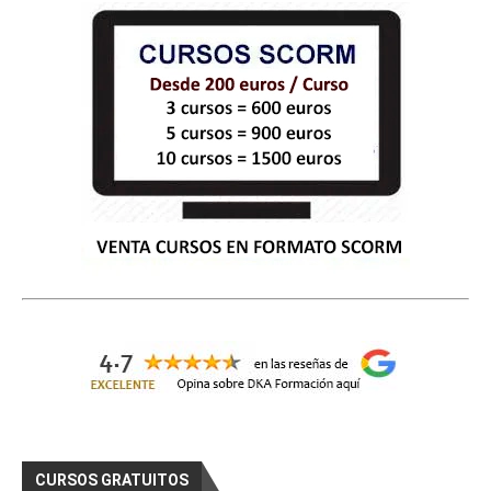
    Curso Gratis Fotografía digital  (Photos
hop y GIMP) (65 horas) 

# 
CURSOS GRATIS DE COMERCIO
Curso Gratis Conocimiento del Producto e
n Ferretería (25 horas)
Curso Gratis Nuevas Tecnologías en la PY
ME (50 horas)
Curso Gratis Promoción y Merchandising C
omercios (70 horas)
Curso Gratis Escaparatismo de Establecim
iento Comercial (80 horas)
Curso Gratis Gestión de Almacén (25 hora
s)
Curso Gratis Organización del proceso de 
venta y técnicas de venta (180 horas)
Curso Gratis Ley Orgánica de Protección 
de Datos en las pymes (20 horas)	
Curso Gratis Comunicación y Atención Tel
efónica (20 horas)
Curso Gratis Calidad en la atención al c
liente (25 horas)
Curso Gratis Logística de Almacenamiento 
CURSOS GRATUITOS
(25 horas)