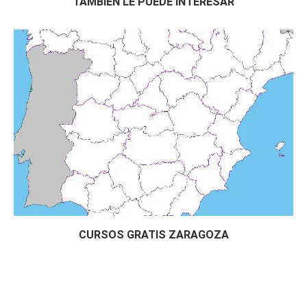
TAMBIÉN LE PUEDE INTERESAR
Curso Gratis Almacenamiento de Productos 
Hortofrutícolas (24 horas)
# 
CURSOS GRATIS ALIMENTACIÓN
Curso Gratis Seguridad e Higiene en Pana
dería (60 horas)
Curso Gratis Higiene General en el Secto
r Alimentación (80 horas)
Curso Gratis Manipulador de Alimentos (3
0 horas)
Curso Gratis Calidad en el Sector Alimen
tación (20 horas)
Curso Gratis Trazabilidad Alimentaria (7
5 horas)
Curso Gratis Almacenamiento de Productos 
Hortofrutícolas (24 horas)
Curso Gratis Riesgos en Mataderos de Ave
s y Conejos (25 horas)
CURSOS GRATIS ZARAGOZA
# 
CURSOS GRATIS DE ARTES GRÁFICAS
    Curso Gratis Marketing y promoción del l
ibro por internet (40 horas)

Curso Gratis Periodismo digital (60 hora
s)