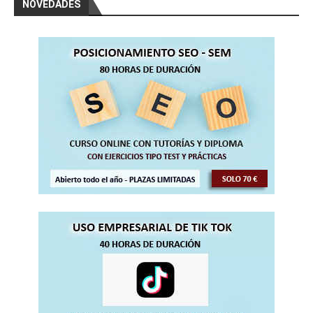
NOVEDADES
(60 horas)
Curso Gratis QCAD Diseño 2 D (50 horas)
Curso Gratis Diseño en Flash (60 horas)
Curso Gratis Blender Diseño en 3D (150 
horas)
Curso Gratis Photoshop 125 vídeos (150 
horas)
Curso Gratis Draw - Diseño Vectorial (1
20 horas)
Curso Gratis Gimp - Imagen Digital (120 
horas)
Curso Gratis de Diseño Web HTML 5 (50 h
oras)
     Curso Gratis Front Page (40 horas)

# 
CURSOS GRATIS EDUCACIÓN-PROFESORADO
Curso Gratis Manejo de la Pizarra Digita
l (20 horas)
Curso Gratis Sistema de Cualificación Pr
ofesional (40 horas)
Curso Gratis JClick creación de activida
des (60 horas)
Curso Gratis Web 2.0 en la Formación (60 