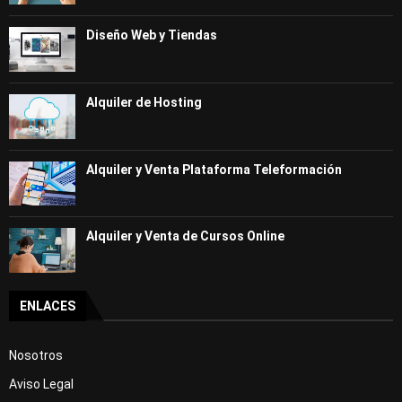
Curso Gratis Recepción de hotel - Nivel 
alto (25 horas)
Diseño Web y Tiendas
Curso Gratis Calidad del servicio y aten
ción al cliente (25 horas)
Curso Gratis Cocina (70 horas)
Alquiler de Hosting
# 
CURSOS GRATIS DE IDIOMAS
Curso Gratis Inglés Básico (100 horas)
Curso Gratis Inglés Intermedio (60 hora
s)
Alquiler y Venta Plataforma Teleformación
Curso Gratis Alemán Básico (100 horas)
Curso Gratis Francés Básico (100 horas)
Curso Gratis Francés Intermedio (80 hora
s)
Alquiler y Venta de Cursos Online
Curso Gratis Chino Básico (50 horas)
Curso Gratis de Inglés para Taxistas (50 
horas)
 Curso Gratis Ingles Profesional para el 
ENLACES
Turismo (50 horas)
# 
CURSOS GRATIS DE INDUSTRIA
Nosotros
Curso Gratis Seguridad y Medioambiente e
Aviso Legal
n Planta Química (80 horas)