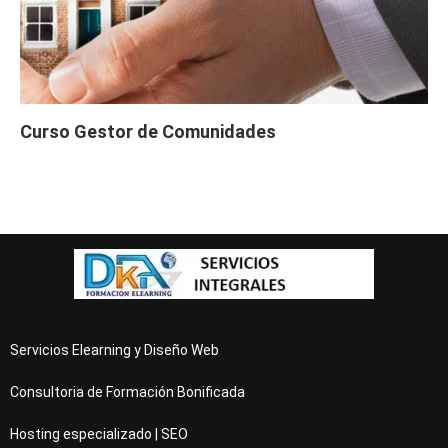
tos (60 horas)
Curso Gratis Ahorro y Eficiencia Energé
tica (50 horas)
Curso Gratis Energía solar térmica - Ni
vel alto (20 horas)
Curso Gratis Energía solar térmica - Ni
Curso Gestor de Comunidades
vel medio (20 horas)
Curso Gratis Mantenimiento de Instalaci
ones Fotovoltaicas (20 horas)
# 
CURSOS GRATIS DE FABRICACIÓN MECÁNICA 
Curso Gratis Interpretación de Planos (5
0 horas)
Curso Gratis Fabricación de Forja (60 ho
ras)
Curso Gratis Mecánica: Automatización Hi
dráulica (40 horas)
Curso Gratis Mecánica: Automatización El
Servicios Elearning y Diseño Web
ectrohidráulica (30 horas)
Curso Gratis Análisis Modal de Fallos y 
Consultoria de Formación Bonificada
Efectos (20 horas)
Hosting especializado | SEO
# 
CURSOS GRATIS DE FOTOGRAFÍA 