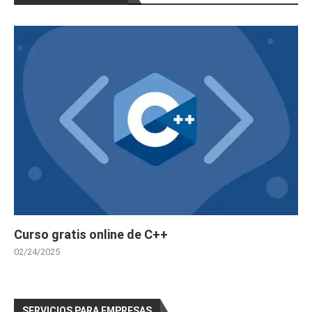
Curso Gratis Gestión de Residuos, Envase
s y Embalajes (25 horas)
Curso Gratis de Escaparatismo Comercial 
(60 horas)
Curso Gratis Organización del Transporte 
Mercancias por Carreteras (30 horas)
Curso Gratis Estrategia de supervivencia 
frente a grandes superficies (20 horas)
Curso Gratis Introducción a las Nuevas T
ecnologías pequeño comercio (20 horas)
Curso Gratis Decoracion de escaparates 
(30 horas)
Curso Gratis Presentación y empaquetados 
de regalos (30 horas)
Curso Gratis Comercio Electrónico (30 ho
ras)
Curso Gratis Operaciones de almacenaje 
Curso gratis online de C++
(20 horas)
Curso Gratis de Implantación de Espacios 
02/24/2025
Comerciales (90 horas)
Curso Gratis Implantación de Productos y 
Servicios (70 horas)
Curso Gratis Supervivencia frende a Gran
SERVICIOS PARA EMPRESAS