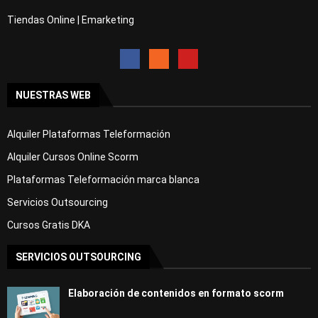
Curso Gratis Fotografía, Tratamiento de 
la Luz (25 horas)
Tiendas Online | Emarketing
Curso Gratis Fotografía Digital y Analóg
ica
# 
CURSOS GRATIS DE HOSTELERÍA
Curso Gratis Hostelería Bebidas Alcohóli
NUESTRAS WEB
cas (30 horas)
Curso Gratis Servicio de Restaurante (13
0 horas)
Alquiler Plataformas Teleformación
Curso Gratis Servicio de Sala - Nivel Al
to (25 horas)
Alquiler Cursos Online Scorm
Curso Gratis Servicio de Sala - Nivel me
Plataformas Teleformación marca blanca
dio (25 horas)
Curso Gratis Coctelería  Nivel alto (25 
Servicios Outsourcing
horas)
Curso Gratis Coctelería  Nivel medio (25 
Cursos Gratis DKA
horas)
Curso Gratis Protocolo de banquetes - Ni
SERVICIOS OUTSOURCING
vel alto (25 horas)
Curso Gratis Protocolo de banquetes - Ni
vel medio (25 horas)
Elaboración de contenidos en formato scorm
Curso Gratis Elaboración culinaria básic
a (230 horas)