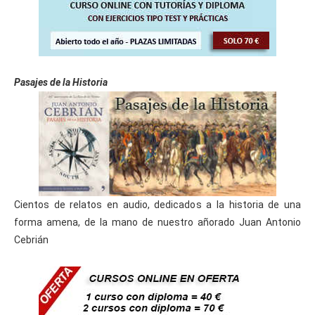
horas)
Curso Gratis Moodle 2-X para Profesores 
(60 horas)
    Curso Gratis Diseño de Actividades (40 h
oras)

Curso Gratis Didáctica Infantil (40 hora
Pasajes de la Historia
s)
    Curso Gratis Desarrollo Socioafectivo (4
0 horas)

    Curso Gratis Desarrollo Cognitivo (40 ho
ras)

    Curso Gratis Animación de Grupo (40 hora
s)

    Curso Gratis Autonomía Personal (40 hora
s)

    Curso Gratis de Expresion y Comunicación 
Cientos de relatos en audio, dedicados a la historia de una
(40 horas)

forma amena, de la mano de nuestro añorado Juan Antonio
    Curso Gratis Formador en Teleformación 
Cebrián
(80 horas)

Curso Gratis Diagnóstico de Necesidades 
Formativas (40 horas)
#
CURSOS GRATIS DE ELECTRICIDAD/ELECTRÓNICA
Curso Gratis Electrónica Básica (100 hor