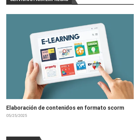
des Superficies (20 horas)
# 
CURSOS GRATIS CONSTRUCCIÓN
Curso Gratis Prevención de riesgos labor
ales en la construcción (25 horas)
Curso Gratis Gestión de Proyectos de Con
strucción (25 horas)
Curso Gratis Replanteo de obra (20 hora
s)
# 
CURSOS GRATIS DE CONTABILIDAD
    Curso Gratis Contabilidad Financiera 1 
(90 horas)

    Curso Gratis Contabilidad Financiera 2 
(90 horas)

Curso Gratis Contabilidad General y Teso
rería (50 horas)
Elaboración de contenidos en formato scorm
# 
CURSO GRATIS DE DISEÑO GRÁFICO Y WEB
Curso Gratis Autocad Diseño 2 D (50 hor
05/25/2025
as)
Curso Gratis Diseño Web HTML 5 (60 hora
s)
Curso Gratis JClick Diseño Actividades 