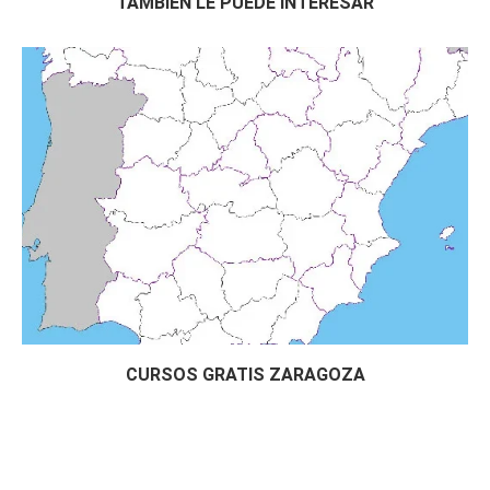
TAMBIÉN LE PUEDE INTERESAR
Curso Gratis Almacenamiento de Productos 
Hortofrutícolas (24 horas)
# 
CURSOS GRATIS ALIMENTACIÓN
Curso Gratis Seguridad e Higiene en Pana
dería (60 horas)
Curso Gratis Higiene General en el Secto
r Alimentación (80 horas)
Curso Gratis Manipulador de Alimentos (3
0 horas)
Curso Gratis Calidad en el Sector Alimen
tación (20 horas)
Curso Gratis Trazabilidad Alimentaria (7
5 horas)
Curso Gratis Almacenamiento de Productos 
Hortofrutícolas (24 horas)
Curso Gratis Riesgos en Mataderos de Ave
s y Conejos (25 horas)
CURSOS GRATIS ZARAGOZA
# 
CURSOS GRATIS DE ARTES GRÁFICAS
    Curso Gratis Marketing y promoción del l
ibro por internet (40 horas)

Curso Gratis Periodismo digital (60 hora
s)