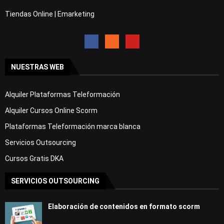
Curso Gratis Fotografía, Tratamiento de 
la Luz (25 horas)
Tiendas Online | Emarketing
Curso Gratis Fotografía Digital y Analóg
ica
# 
CURSOS GRATIS DE HOSTELERÍA
Curso Gratis Hostelería Bebidas Alcohóli
NUESTRAS WEB
cas (30 horas)
Curso Gratis Servicio de Restaurante (13
0 horas)
Alquiler Plataformas Teleformación
Curso Gratis Servicio de Sala - Nivel Al
to (25 horas)
Alquiler Cursos Online Scorm
Curso Gratis Servicio de Sala - Nivel me
Plataformas Teleformación marca blanca
dio (25 horas)
Curso Gratis Coctelería  Nivel alto (25 
Servicios Outsourcing
horas)
Curso Gratis Coctelería  Nivel medio (25 
Cursos Gratis DKA
horas)
Curso Gratis Protocolo de banquetes - Ni
SERVICIOS OUTSOURCING
vel alto (25 horas)
Curso Gratis Protocolo de banquetes - Ni
vel medio (25 horas)
Elaboración de contenidos en formato scorm
Curso Gratis Elaboración culinaria básic
a (230 horas)