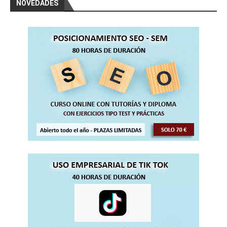
NOVEDADES
(60 horas)
Curso Gratis QCAD Diseño 2 D (50 horas)
Curso Gratis Diseño en Flash (60 horas)
Curso Gratis Blender Diseño en 3D (150 
horas)
Curso Gratis Photoshop 125 vídeos (150 
horas)
Curso Gratis Draw - Diseño Vectorial (1
20 horas)
Curso Gratis Gimp - Imagen Digital (120 
horas)
Curso Gratis de Diseño Web HTML 5 (50 h
oras)
     Curso Gratis Front Page (40 horas)

# 
CURSOS GRATIS EDUCACIÓN-PROFESORADO
Curso Gratis Manejo de la Pizarra Digita
l (20 horas)
Curso Gratis Sistema de Cualificación Pr
ofesional (40 horas)
Curso Gratis JClick creación de activida
des (60 horas)
Curso Gratis Web 2.0 en la Formación (60 