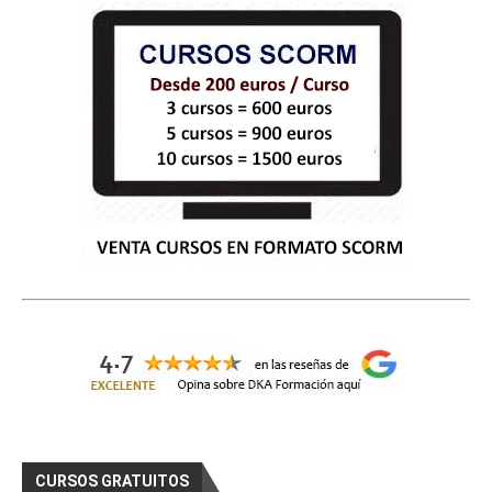
    Curso Gratis Fotografía digital  (Photos
hop y GIMP) (65 horas) 

# 
CURSOS GRATIS DE COMERCIO
Curso Gratis Conocimiento del Producto e
n Ferretería (25 horas)
Curso Gratis Nuevas Tecnologías en la PY
ME (50 horas)
Curso Gratis Promoción y Merchandising C
omercios (70 horas)
Curso Gratis Escaparatismo de Establecim
iento Comercial (80 horas)
Curso Gratis Gestión de Almacén (25 hora
s)
Curso Gratis Organización del proceso de 
venta y técnicas de venta (180 horas)
Curso Gratis Ley Orgánica de Protección 
de Datos en las pymes (20 horas)	
Curso Gratis Comunicación y Atención Tel
efónica (20 horas)
Curso Gratis Calidad en la atención al c
liente (25 horas)
Curso Gratis Logística de Almacenamiento 
CURSOS GRATUITOS
(25 horas)