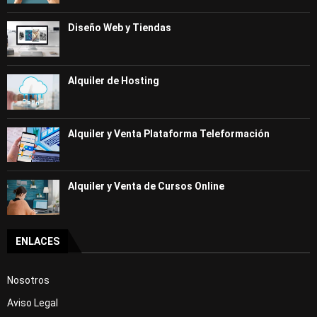
Curso Gratis Recepción de hotel - Nivel 
alto (25 horas)
Diseño Web y Tiendas
Curso Gratis Calidad del servicio y aten
ción al cliente (25 horas)
Curso Gratis Cocina (70 horas)
Alquiler de Hosting
# 
CURSOS GRATIS DE IDIOMAS
Curso Gratis Inglés Básico (100 horas)
Curso Gratis Inglés Intermedio (60 hora
s)
Alquiler y Venta Plataforma Teleformación
Curso Gratis Alemán Básico (100 horas)
Curso Gratis Francés Básico (100 horas)
Curso Gratis Francés Intermedio (80 hora
s)
Alquiler y Venta de Cursos Online
Curso Gratis Chino Básico (50 horas)
Curso Gratis de Inglés para Taxistas (50 
horas)
 Curso Gratis Ingles Profesional para el 
ENLACES
Turismo (50 horas)
# 
CURSOS GRATIS DE INDUSTRIA
Nosotros
Curso Gratis Seguridad y Medioambiente e
Aviso Legal
n Planta Química (80 horas)