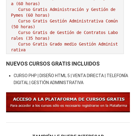
a (60 horas)
Curso Gratis Administración y Gestión de 
Pymes (60 horas)
Curso Gratis Gestión Administrativa Común 
(50 horas)
Curso Gratis de Gestión de Contratos Labo
rales (35 horas)
Curso Gratis Grado medio Gestión Administ
rativa
# 
CURSOS GRATIS AGRICULTURA/GANADERÍA
NUEVOS CURSOS GRATIS INCLUIDOS
Curso Gratis Riesgos Específicos en Mata
deros de Aves y Conejos (25 horas)
CURSO PHP | DISEÑO HTML 5 | VENTA DIRECTA | TELEFONÍA
Curso Gratis Cultivo y Recolección de Fr
DIGITAL | GESTIÓN ADMINISTRATIVA
utas (60 horas)
Curso Gratis Operaciones Agrícolas (120 
horas)
Curso Gratis Bienestar Animal en el Tran
sporte (20 horas)
Curso Gratis Cultivo bajo abrigo (50 hor
as)
Curso Gratis Control Fitosanitarios (120 
horas)