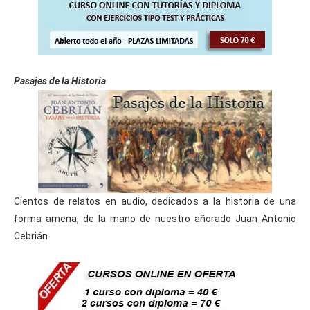
horas)
Curso Gratis Moodle 2-X para Profesores 
(60 horas)
    Curso Gratis Diseño de Actividades (40 h
oras)

Curso Gratis Didáctica Infantil (40 hora
Pasajes de la Historia
s)
    Curso Gratis Desarrollo Socioafectivo (4
0 horas)

    Curso Gratis Desarrollo Cognitivo (40 ho
ras)

    Curso Gratis Animación de Grupo (40 hora
s)

    Curso Gratis Autonomía Personal (40 hora
s)

    Curso Gratis de Expresion y Comunicación 
Cientos de relatos en audio, dedicados a la historia de una
(40 horas)

forma amena, de la mano de nuestro añorado Juan Antonio
    Curso Gratis Formador en Teleformación 
Cebrián
(80 horas)

Curso Gratis Diagnóstico de Necesidades 
Formativas (40 horas)
#
CURSOS GRATIS DE ELECTRICIDAD/ELECTRÓNICA
Curso Gratis Electrónica Básica (100 hor