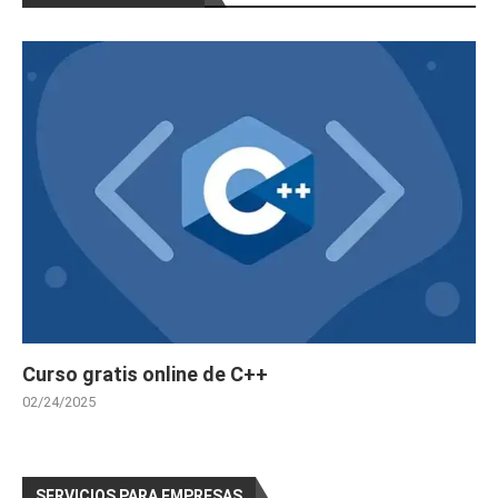
Curso Gratis Gestión de Residuos, Envase
s y Embalajes (25 horas)
Curso Gratis de Escaparatismo Comercial 
(60 horas)
Curso Gratis Organización del Transporte 
Mercancias por Carreteras (30 horas)
Curso Gratis Estrategia de supervivencia 
frente a grandes superficies (20 horas)
Curso Gratis Introducción a las Nuevas T
ecnologías pequeño comercio (20 horas)
Curso Gratis Decoracion de escaparates 
(30 horas)
Curso Gratis Presentación y empaquetados 
de regalos (30 horas)
Curso Gratis Comercio Electrónico (30 ho
ras)
Curso Gratis Operaciones de almacenaje 
Curso gratis online de C++
(20 horas)
Curso Gratis de Implantación de Espacios 
02/24/2025
Comerciales (90 horas)
Curso Gratis Implantación de Productos y 
Servicios (70 horas)
Curso Gratis Supervivencia frende a Gran
SERVICIOS PARA EMPRESAS