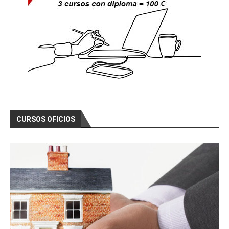
as)
Curso Gratis Redes Eléctricas, Estructur
as (60 horas)
Curso Gratis Instalador Electricista Baj
a Tensión (100 horas)
Curso Gratis Electrónica Analógica Básic
a (10 horas)
Curso Gratis Electrónica Analógica de Po
tencia (30 horas)
Curso Gratis Cabeceras de Emisión TDT(50 
horas)
Curso Gratis Electricidad Básica de Mant
CURSOS OFICIOS
enimiento (50 horas)
Curso Gratis Electricidad (80 horas)
Curso Gratis Autómatas Programables (50 
horas) 
Curso Gratis Prevención Riesgo Eléctrico  
(10 horas) 
# 
CURSOS GRATIS DE ENERGÍA
Curso Gratis Antenas TDT y Satélites (6
0 horas)
Curso Gratis Telefonía Digital Voz y Da