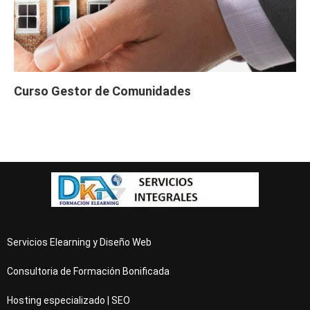
tos (60 horas)
Curso Gratis Ahorro y Eficiencia Energé
tica (50 horas)
Curso Gratis Energía solar térmica - Ni
vel alto (20 horas)
Curso Gratis Energía solar térmica - Ni
Curso Gestor de Comunidades
vel medio (20 horas)
Curso Gratis Mantenimiento de Instalaci
ones Fotovoltaicas (20 horas)
# 
CURSOS GRATIS DE FABRICACIÓN MECÁNICA 
Curso Gratis Interpretación de Planos (5
0 horas)
Curso Gratis Fabricación de Forja (60 ho
ras)
Curso Gratis Mecánica: Automatización Hi
dráulica (40 horas)
Curso Gratis Mecánica: Automatización El
Servicios Elearning y Diseño Web
ectrohidráulica (30 horas)
Curso Gratis Análisis Modal de Fallos y 
Consultoria de Formación Bonificada
Efectos (20 horas)
Hosting especializado | SEO
# 
CURSOS GRATIS DE FOTOGRAFÍA 