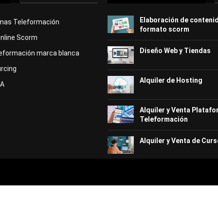
icas (30 horas)
30 horas)
Elaboración de conteni
rmas Teleformación
lto (25 horas)
formato scorm
edio (25 horas)
Online Scorm
 horas)
Diseño Web y Tiendas
eformación marca blanca
5 horas)
ivel alto (25 horas)
rcing
ivel medio (25 horas)
Alquiler de Hosting
ca (230 horas)
KA
 alto (25 horas)
nción al cliente (25 horas)
Alquiler y Venta Plataf
Teleformación
Alquiler y Venta de Curs
s)
as)
0 horas)
 Turismo (50 horas)