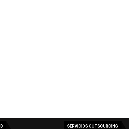
 horas) 
o  (10 horas) 
60 horas)
atos (60 horas)
ética (50 horas)
ivel alto (20 horas)
ivel medio (20 horas)
iones Fotovoltaicas (20 horas)
50 horas)
oras)
idráulica (40 horas)
lectrohidráulica (30 horas)
 Efectos (20 horas)
 la Luz (25 horas)
gica
EB
SERVICIOS OUTSOURCING