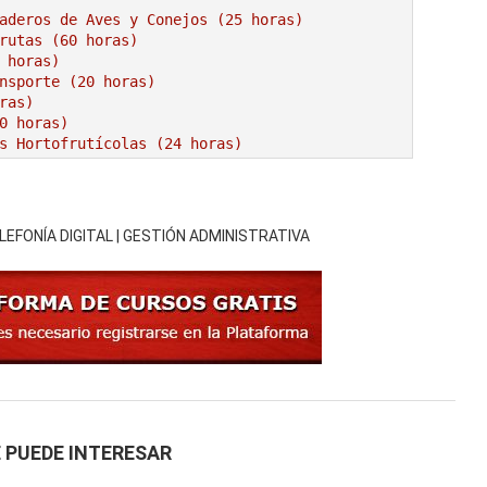
aderos de Aves y Conejos (25 horas)
rutas (60 horas)
 horas)
nsporte (20 horas)
ras)
0 horas)
s Hortofrutícolas (24 horas)
adería (60 horas)
or Alimentación (80 horas)
ELEFONÍA DIGITAL | GESTIÓN ADMINISTRATIVA
30 horas)
ntación (20 horas)
75 horas)
s Hortofrutícolas (24 horas)
es y Conejos (25 horas)
as)
 PUEDE INTERESAR