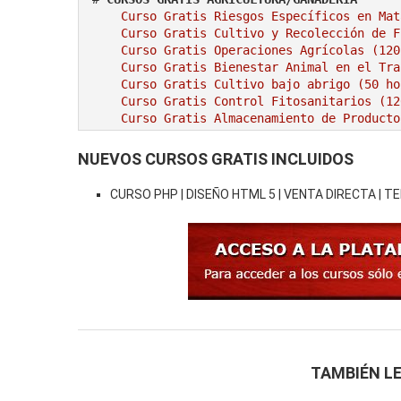
Curso Gratis Riesgos Específicos en Mat
Curso Gratis Cultivo y Recolección de F
Curso Gratis Operaciones Agrícolas (120
Curso Gratis Bienestar Animal en el Tra
Curso Gratis Cultivo bajo abrigo (50 ho
Curso Gratis Control Fitosanitarios (12
Curso Gratis Almacenamiento de Producto
# 
CURSOS GRATIS ALIMENTACIÓN
NUEVOS CURSOS GRATIS INCLUIDOS
Curso Gratis Seguridad e Higiene en Pan
Curso Gratis Higiene General en el Sect
CURSO PHP | DISEÑO HTML 5 | VENTA DIRECTA | T
Curso Gratis Manipulador de Alimentos (
Curso Gratis Calidad en el Sector Alime
Curso Gratis Trazabilidad Alimentaria (
Curso Gratis Almacenamiento de Producto
Curso Gratis Riesgos en Mataderos de Av
# 
CURSOS GRATIS DE ARTES GRÁFICAS
    Curso Gratis Marketing y promoción del libro por internet (40 horas)

Curso Gratis Periodismo digital (60 hor
    Curso Gratis Fotografía digital  (Photoshop y GIMP) (65 horas) 

TAMBIÉN LE
# 
CURSOS GRATIS DE COMERCIO