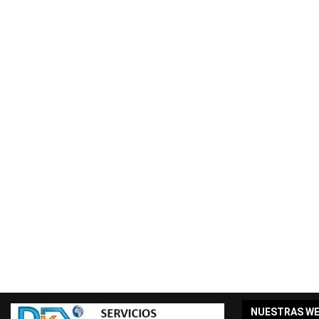
Curso Gratis Autómatas Programables (50
Curso Gratis Prevención Riesgo Eléctric
# 
CURSOS GRATIS DE ENERGÍA
Curso Gratis Antenas TDT y Satélites (
Curso Gratis Telefonía Digital Voz y D
Curso Gratis Ahorro y Eficiencia Energ
Curso Gratis Energía solar térmica - N
Curso Gratis Energía solar térmica - N
Curso Gratis Mantenimiento de Instalac
# 
CURSOS GRATIS DE FABRICACIÓN MECÁNICA 
Curso Gratis Interpretación de Planos (
Curso Gratis Fabricación de Forja (60 h
Curso Gratis Mecánica: Automatización H
Curso Gratis Mecánica: Automatización E
Curso Gratis Análisis Modal de Fallos y
# 
CURSOS GRATIS DE FOTOGRAFÍA 
Curso Gratis Fotografía, Tratamiento de
Curso Gratis Fotografía Digital y Analó
NUESTRAS W