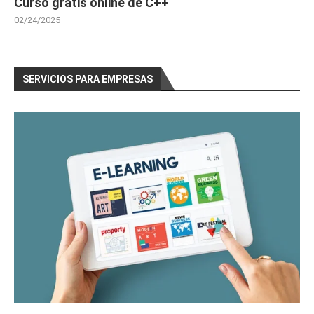
Curso gratis online de C++
Curso Gratis Operaciones de almacenaje (20 horas)
02/24/2025
Curso Gratis de Implantación de Espacios Comercia
Curso Gratis Implantación de Productos y Servicio
Curso Gratis Supervivencia frende a Grandes Super
SERVICIOS PARA EMPRESAS
# 
CURSOS GRATIS CONSTRUCCIÓN
Curso Gratis Prevención de riesgos laborales en l
Curso Gratis Gestión de Proyectos de Construcción
Curso Gratis Replanteo de obra (20 horas)
# 
CURSOS GRATIS DE CONTABILIDAD
    Curso Gratis Contabilidad Financiera 1 (90 horas)

    Curso Gratis Contabilidad Financiera 2 (90 horas)

Curso Gratis Contabilidad General y Tesorería (50
# 
CURSO GRATIS DE DISEÑO GRÁFICO Y WEB