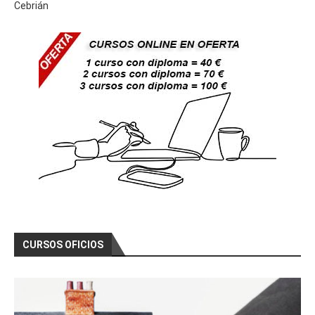
Cebrián
Curso Gratis Electrónica Analógica Básica (10 hor
Curso Gratis Electrónica Analógica de Potencia (3
Curso Gratis Cabeceras de Emisión TDT(50 horas)
Curso Gratis Electricidad Básica de Mantenimiento
Curso Gratis Electricidad (80 horas)
Curso Gratis Autómatas Programables (50 horas) 
Curso Gratis Prevención Riesgo Eléctrico  (10 hor
# 
CURSOS GRATIS DE ENERGÍA
Curso Gratis Antenas TDT y Satélites (60 horas)
Curso Gratis Telefonía Digital Voz y Datos (60 h
CURSOS OFICIOS
Curso Gratis Ahorro y Eficiencia Energética (50 
Curso Gratis Energía solar térmica - Nivel alto 
Curso Gratis Energía solar térmica - Nivel medio
Curso Gratis Mantenimiento de Instalaciones Foto