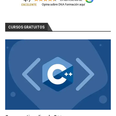
Curso Gratis Promoción y Merchandising Comercios 
Curso Gratis Escaparatismo de Establecimiento Com
Curso Gratis Gestión de Almacén (25 horas)
Curso Gratis Organización del proceso de venta y 
CURSOS GRATUITOS
Curso Gratis Comunicación y Atención Telefónica (
Curso Gratis Calidad en la atención al cliente (2
Curso Gratis Logística de Almacenamiento (25 hora
Curso Gratis Gestión de Residuos, Envases y Embal
Curso Gratis de Escaparatismo Comercial (60 horas
Curso Gratis Organización del Transporte Mercanci
Curso Gratis Estrategia de supervivencia frente a
Curso Gratis Introducción a las Nuevas Tecnología
Curso Gratis Decoracion de escaparates (30 horas)
Curso Gratis Presentación y empaquetados de regal
Curso Gratis Comercio Electrónico (30 horas)