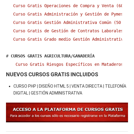
Curso Gratis Operaciones de Compra y Venta (60 hor
Curso Gratis Administración y Gestión de Pymes (60
Curso Gratis Gestión Administrativa Común (50 hora
Curso Gratis de Gestión de Contratos Laborales (35
Curso Gratis Grado medio Gestión Administrativa
# 
CURSOS GRATIS AGRICULTURA/GANADERÍA
Curso Gratis Riesgos Específicos en Mataderos de 
Curso Gratis Cultivo y Recolección de Frutas (60 
NUEVOS CURSOS GRATIS INCLUIDOS
Curso Gratis Operaciones Agrícolas (120 horas)
CURSO PHP | DISEÑO HTML 5 | VENTA DIRECTA | TELEFONÍA
Curso Gratis Bienestar Animal en el Transporte (2
DIGITAL | GESTIÓN ADMINISTRATIVA
Curso Gratis Cultivo bajo abrigo (50 horas)
Curso Gratis Control Fitosanitarios (120 horas)
Curso Gratis Almacenamiento de Productos Hortofru
# 
CURSOS GRATIS ALIMENTACIÓN