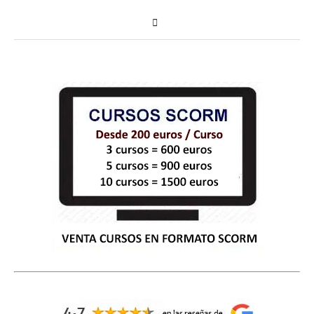
Curso Gratis Seguridad e Higiene en Panadería (60
Curso Gratis Higiene General en el Sector Aliment
Curso Gratis Manipulador de Alimentos (30 horas)
Curso Gratis Calidad en el Sector Alimentación (2
Curso Gratis Trazabilidad Alimentaria (75 horas)
Curso Gratis Almacenamiento de Productos Hortofru
Curso Gratis Riesgos en Mataderos de Aves y Conej
# 
CURSOS GRATIS DE ARTES GRÁFICAS
    Curso Gratis Marketing y promoción del libro por i
Curso Gratis Periodismo digital (60 horas)
    Curso Gratis Fotografía digital  (Photoshop y GIMP
# 
CURSOS GRATIS DE COMERCIO
Curso Gratis Conocimiento del Producto en Ferrete
Curso Gratis Nuevas Tecnologías en la PYME (50 ho