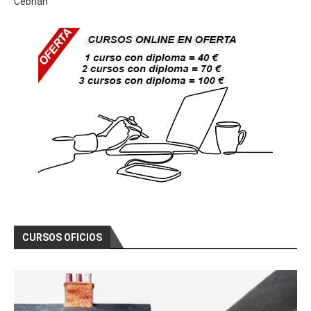
Cebrián
Curso Gratis Administración de RRHH (130 horas)
Curso Gratis Técnicas de Negociación (10 horas)
Curso Gratis Técnicas de Liderazgo (10 horas)
Curso Gratis Técnicas de Gestión de Tiempo (10 
Curso Gratis Técnicas de Trabajo en Equipo (10 
Curso Gratis Selección y Motivación de Vendedor
# 
CURSOS GRATIS DE SANIDAD
Curso Gratis Atención Enfermos Alzheimer (270 
Curso Gratis Apoyo Psicosocial y Atención Relaci
(120 horas)
Curso Gratis Seguridad y Atención al Paciente (
    Curso Gratis Teleasistencia (40 horas)

    Curso Gratis Primeros Auxilios (40 horas)

    Curso Gratis Auxiliar Geriatria (120 horas)

    Curso Gratis Dietetica y Nutrición (50 horas)

Curso Gratis Motivación en el Sector Sanidad (2
Curso Gratis Técnicas Movilización de Pacientes
CURSOS OFICIOS
# 
CURSOS GRATIS DE TEXTIL
    Curso Gratis Corte y Confección (80 horas)

# 
CURSOS GRATIS DE TRANSPORTE 
Curso Gratis Capacitación para la Profesión de 