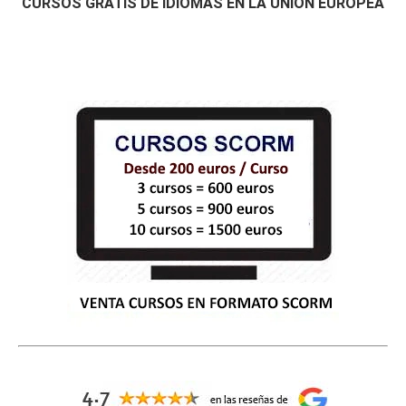
CURSOS GRATIS DE IDIOMAS EN LA UNIÓN EUROPEA
# 
CURSOS GRATIS CONSTRUCCIÓN
    Curso Gratis Prevención de riesgos laborales en la construcción (25 ho
ras)

    Curso Gratis Gestión integral de proyectos de construcción (25 horas)

    Curso Gratis Replanteo de obra (20 horas)

# 
CURSOS GRATIS DE CONTABILIDAD
    Curso Gratis Contabilidad Financiera 1 (90 horas)

    Curso Gratis Contabilidad Financiera 2 (90 horas)

    Curso Gratis Contabilidad (120 horas)

# 
CURSO GRATIS DE DISEÑO GRÁFICO Y WEB
Curso Gratis Blender Diseño en 3D (150 horas)
     Curso Gratis Photoshop (40 horas)

Curso Gratis Draw - Diseño Vectorial (120 hora
     Curso Gratis Gimp - Imagen Digital (100 horas)

     Curso Gratis de HTML (50 horas)

     Curso Gratis Front Page (40 horas)

     Curso Gratis Intro. Diseño Web (40 horas)

#
CURSOS GRATIS DE ELECTRICIDAD/ELECTRÓNICA
    Curso Gratis Electricidad Básica en Mantenimiento (50 horas)

Curso Gratis Electricidad (80 horas)