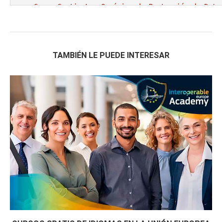
Curso Gratis Ley Orgánica de Protección de Dato
s)	
Curso Gratis Comunicación y Atención Telefónica
    Curso Gratis Calidad en la atención al cliente (25 horas)	

    Curso Gratis Logística de almacenamiento (25 horas)	

    Curso Gratis Gestión de residuos, envases y embalajes (25 horas)	

TAMBIÉN LE PUEDE INTERESAR
    Curso Gratis Nuevas tecnologias en la Pyme (50 horas)	

    Curso Gratis Compras y aprovisionamiento (40 horas)	

 Curso Gratis de Escaparatismo Comercial (60 hor
    Curso Gratis Escaparatismo (25 horas) 	

    Curso Gratis Fidelización de clientes (25 horas)	

    Curso Gratis Estrategia de supervivencia frente a grandes superficies 
(20 horas)

    Curso Gratis Introducción a las Nuevas Tecnologías pequeño comercio (2
0 horas)

    Curso Gratis E-commerce (22 horas)	

    Curso Gratis Decoracion de escaparates - (30 horas) 	

    Curso Gratis Presentación y empaquetados de regalos - (30 horas)	

Curso Gratis Comercio Electrónico (30 horas)
    Curso Gratis Operaciones de almacenaje (20 horas)

Curso Gratis de Implantación de Espacios Comerc
Curso Gratis Implantación de Productos y Servic
Curso Gratis Supervivencia frende a Grandes Sup